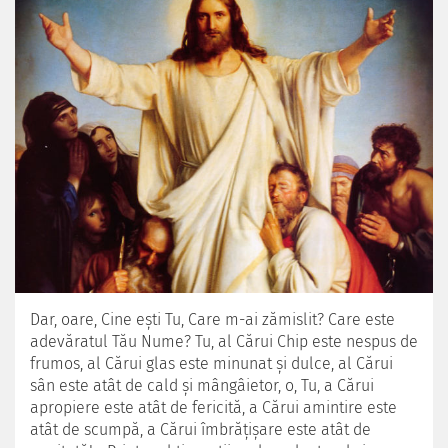
Dar, oare, Cine eşti Tu, Care m-ai zămislit? Care este
adevăratul Tău Nume? Tu, al Cărui Chip este nespus de
frumos, al Cărui glas este minunat şi dulce, al Cărui
sân este atât de cald şi mângâietor, o, Tu, a Cărui
apropiere este atât de fericită, a Cărui amintire este
atât de scumpă, a Cărui îmbrăţişare este atât de