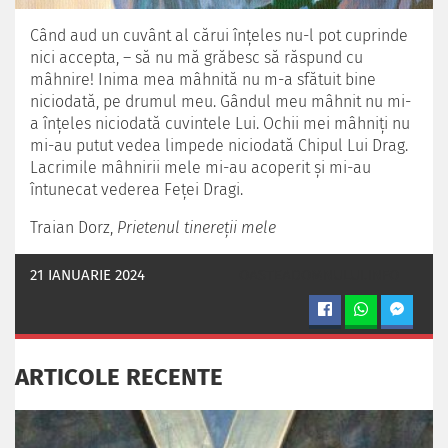
Când aud un cuvânt al cărui înţeles nu-l pot cuprinde
nici accepta, – să nu mă grăbesc să răspund cu
mâhnire! Inima mea mâhnită nu m-a sfătuit bine
niciodată, pe drumul meu. Gândul meu mâhnit nu mi-
a înţeles niciodată cuvintele Lui. Ochii mei mâhniţi nu
mi-au putut vedea limpede niciodată Chipul Lui Drag.
Lacrimile mâhnirii mele mi-au acoperit şi mi-au
întunecat vederea Feţei Dragi.
Traian Dorz,
Prietenul tinereţii mele
21 IANUARIE 2024
OASTEADOMNULUI.INFO
ARTICOLE RECENTE