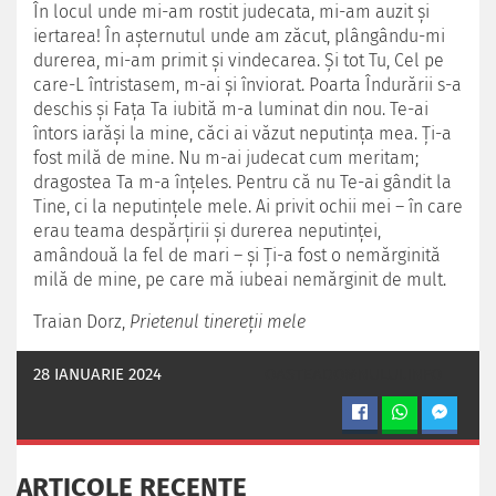
În locul unde mi-am rostit judecata, mi-am auzit şi
iertarea! În aşternutul unde am zăcut, plângându-mi
durerea, mi-am primit şi vindecarea. Şi tot Tu, Cel pe
care-L întristasem, m-ai şi înviorat. Poarta Îndurării s-a
deschis şi Faţa Ta iubită m-a luminat din nou. Te-ai
întors iarăşi la mine, căci ai văzut neputinţa mea. Ţi-a
fost milă de mine. Nu m-ai judecat cum meritam;
dragostea Ta m-a înţeles. Pentru că nu Te-ai gândit la
Tine, ci la neputinţele mele. Ai privit ochii mei – în care
erau teama despărţirii şi durerea neputinţei,
amândouă la fel de mari – şi Ţi-a fost o nemărginită
milă de mine, pe care mă iubeai nemărginit de mult.
Traian Dorz,
Prietenul tinereţii mele
28 IANUARIE 2024
OASTEADOMNULUI.INFO
ARTICOLE RECENTE