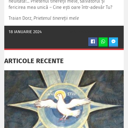
neuitată!… Prietenul tinereţii mele, salvatorul şi
fericirea mea unică – Cine eşti oare într-adevăr Tu?
Traian Dorz,
Prietenul tinereţii mele
18 IANUARIE 2024
OASTEADOMNULUI.INFO
ARTICOLE RECENTE