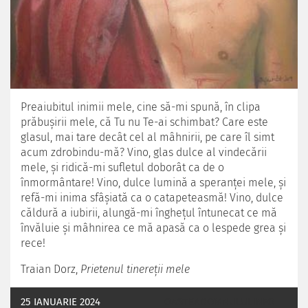
Preaiubitul inimii mele, cine să-mi spună, în clipa
prăbuşirii mele, că Tu nu Te-ai schimbat? Care este
glasul, mai tare decât cel al mâhnirii, pe care îl simt
acum zdrobindu-mă? Vino, glas dulce al vindecării
mele, şi ridică-mi sufletul doborât ca de o
înmormântare! Vino, dulce lumină a speranţei mele, şi
refă-mi inima sfâşiată ca o catapeteasmă! Vino, dulce
căldură a iubirii, alungă-mi îngheţul întunecat ce mă
învăluie şi mâhnirea ce mă apasă ca o lespede grea şi
rece!
Traian Dorz,
Prietenul tinereţii mele
25 IANUARIE 2024
OASTEADOMNULUI.INFO