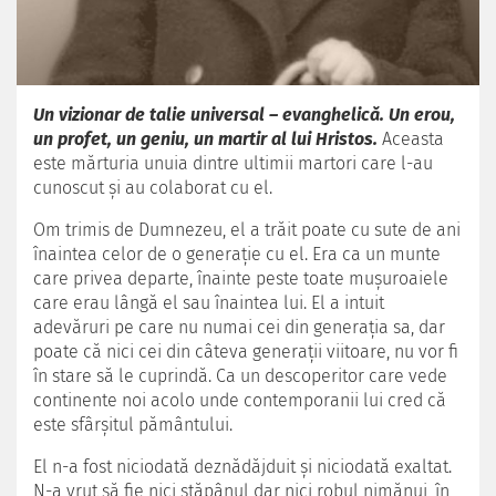
Un vizionar de talie universal – evanghelică. Un erou,
un profet, un geniu, un martir al lui Hristos.
Aceasta
este mărturia unuia dintre ultimii martori care l-au
cunoscut şi au colaborat cu el.
Om trimis de Dumnezeu, el a trăit poate cu sute de ani
înaintea celor de o generaţie cu el. Era ca un munte
care privea departe, înainte peste toate muşuroaiele
care erau lângă el sau înaintea lui. El a intuit
adevăruri pe care nu numai cei din generaţia sa, dar
poate că nici cei din câteva generaţii viitoare, nu vor fi
în stare să le cuprindă. Ca un descoperitor care vede
continente noi acolo unde contemporanii lui cred că
este sfârşitul pământului.
El n-a fost niciodată deznădăjduit şi niciodată exaltat.
N-a vrut să fie nici stăpânul dar nici robul nimănui, în