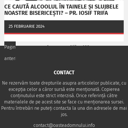
CE CAUTĂ ALCOOLUL ÎN TAINELE ŞI SLUJBELE
NOASTRE BISERICEŞTI? – PR. IOSIF TRIFA
25 FEBRUARIE 2024
Pagina
1
…
167
168
anterioară
CONTACT
Ne rezervăm toate drepturile asupra articolelor publicate, cu
excepția celor a căror sursă este menționată. Copierea
conținutului este strict interzisă. Orice referință către
materialele de pe acest site se face cu menționarea sursei.
Pentru întrebări ne puteţi contacta la una din adresele de mai
jos.
contact@oasteadomnului.info