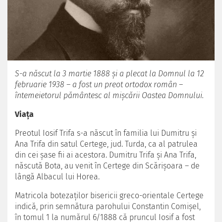
S-a născut la 3 martie 1888 și a plecat la Domnul la 12
februarie 1938 – a fost un preot ortodox român –
întemeietorul pământesc al mișcării Oastea Domnului.
Viaţa
Preotul Iosif Trifa s-a născut în familia lui Dumitru și
Ana Trifa din satul Certege, jud. Turda, ca al patrulea
din cei șase fii ai acestora. Dumitru Trifa şi Ana Trifa,
născută Bota, au venit în Certege din Scărişoara – de
lângă Albacul lui Horea.
Matricola botezaţilor bisericii greco-orientale Certege
indică, prin semnătura parohului Constantin Comişel,
în tomul 1 la numărul 6/1888 că pruncul Iosif a fost