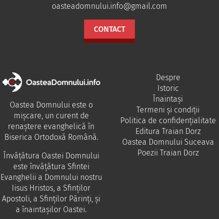
oasteadomnului.info@gmail.com
CONTACT
Despre
Istoric
Înaintași
Oastea Domnului este o
Termeni și condiții
mișcare, un curent de
Politica de confidențialitate
renaștere evanghelică în
Editura Traian Dorz
Biserica Ortodoxă Română.
Oastea Domnului Suceava
Poezii Traian Dorz
Învăţătura Oastei Domnului
este învăţătura Sfintei
Evanghelii a Domnului nostru
Iisus Hristos, a Sfinţilor
Apostoli, a Sfinţilor Părinţi, şi
a înaintaşilor Oastei.