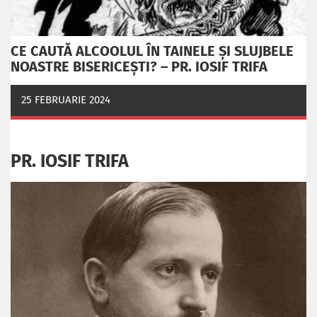
CE CAUTĂ ALCOOLUL ÎN TAINELE ŞI SLUJBELE
NOASTRE BISERICEŞTI? – PR. IOSIF TRIFA
25 FEBRUARIE 2024
PR. IOSIF TRIFA