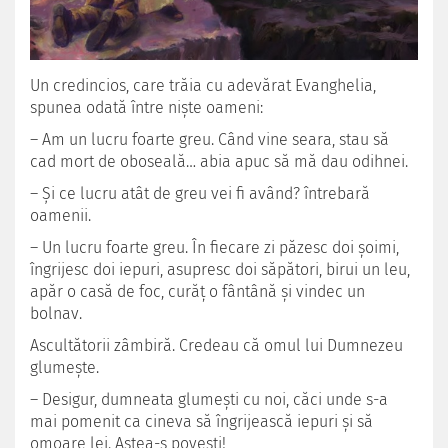
Un credincios, care trăia cu adevărat Evanghelia,
spunea odată între niște oameni:
– Am un lucru foarte greu. Când vine seara, stau să
cad mort de oboseală… abia apuc să mă dau odihnei.
– Și ce lucru atât de greu vei fi având? întrebară
oamenii.
– Un lucru foarte greu. În fiecare zi păzesc doi șoimi,
îngrijesc doi iepuri, asupresc doi săpători, birui un leu,
apăr o casă de foc, curăț o fântână și vindec un
bolnav.
Ascultătorii zâmbiră. Credeau că omul lui Dumnezeu
glumește.
– Desigur, dumneata glumești cu noi, căci unde s-a
mai pomenit ca cineva să îngrijească iepuri și să
omoare lei. Astea-s povești!