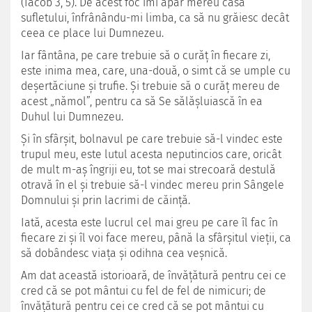
(Iacob 3, 5). De acest foc îmi apăr mereu casa
sufletului, înfrânându-mi limba, ca să nu grăiesc decât
ceea ce place lui Dumnezeu.
Iar fântâna, pe care trebuie să o curăț în fiecare zi,
este inima mea, care, una-două, o simt că se umple cu
deșertăciune și trufie. Și trebuie să o curăț mereu de
acest „nămol”, pentru ca să Se sălășluiască în ea
Duhul lui Dumnezeu.
Și în sfârșit, bolnavul pe care trebuie să-l vindec este
trupul meu, este lutul acesta neputincios care, oricât
de mult m-aș îngriji eu, tot se mai strecoară destulă
otravă în el și trebuie să-l vindec mereu prin Sângele
Domnului și prin lacrimi de căință.
Iată, acesta este lucrul cel mai greu pe care îl fac în
fiecare zi și îl voi face mereu, până la sfârșitul vieții, ca
să dobândesc viața și odihna cea veșnică.
Am dat această istorioară, de învățătură pentru cei ce
cred că se pot mântui cu fel de fel de nimicuri; de
învățătură pentru cei ce cred că se pot mântui cu