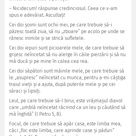
– Nicidecum! răspunse credinciosul. Ceea ce v-am
spus e adevărat. Ascultați!
Cei doi șoimi sunt ochii mei, pe care trebuie să-i
păzesc toată ziua, să nu „zboare” pe acolo pe unde se
rănesc inimile și se strică sufletele.
Cei doi iepuri sunt picioarele mele, de care trebuie să
grijesc neîncetat să nu alerge în căile pierzării și să nu
mă ducă și pe mine în calea cea rea.
Cei doi săpători sunt mâinile mele, pe care trebuie să
le „asupresc” neîncetat cu munca, pentru a-mi câștiga
traiul vieții și a ajuta, după puterile mele și pe cei
săraci și lipsiți.
Leul, pe care trebuie să-l birui, este vrăjmașul diavol
care „umblă neîncetat răcnind ca un leu și căutând să
mă înghită” (I Petru 5, 8).
Focul, de care trebuie să apăr casa, este limba mea,
căci „foc este limba, care aprinde case și păduri”