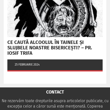
CE CAUTĂ ALCOOLUL ÎN TAINELE ŞI
SLUJBELE NOASTRE BISERICEŞTI? – PR.
IOSIF TRIFA
25 FEBRUARIE 2024
CONTACT
Ne rezervăm toate drepturile asupra articolelor publicate, cu
excepția celor a căror sursă este menționată. Copierea