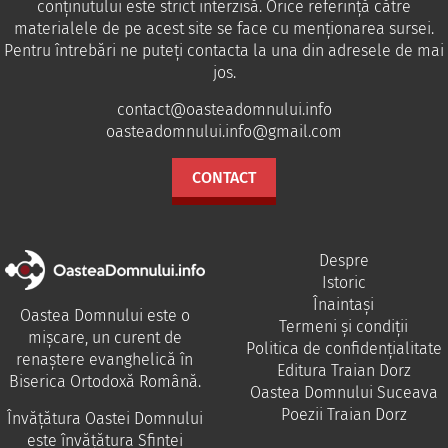
conținutului este strict interzisă. Orice referință către
materialele de pe acest site se face cu menționarea sursei.
Pentru întrebări ne puteţi contacta la una din adresele de mai
jos.
contact@oasteadomnului.info
oasteadomnului.info@gmail.com
CONTACT
Despre
Istoric
Înaintași
Oastea Domnului este o
Termeni și condiții
mișcare, un curent de
Politica de confidențialitate
renaștere evanghelică în
Editura Traian Dorz
Biserica Ortodoxă Română.
Oastea Domnului Suceava
Poezii Traian Dorz
Învăţătura Oastei Domnului
este învăţătura Sfintei