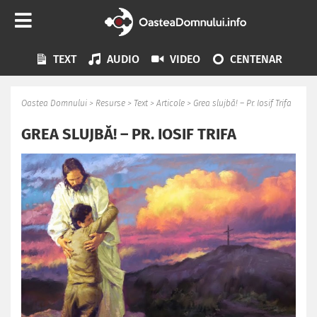
TEXT
AUDIO
VIDEO
CENTENAR
Oastea Domnului
>
Resurse
>
Text
>
Articole
>
Grea slujbă! – Pr. Iosif Trifa
GREA SLUJBĂ! – PR. IOSIF TRIFA