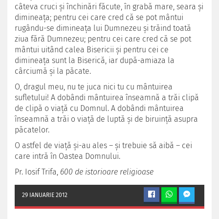
câteva cruci și închinări făcute, în grabă mare, seara și
dimineața; pentru cei care cred că se pot mântui
rugându-se dimineața lui Dumnezeu și trăind toată
ziua fără Dumnezeu; pentru cei care cred că se pot
mântui uitând calea Bisericii și pentru cei ce
dimineața sunt la Biserică, iar după-amiaza la
cârciumă și la păcate.
O, dragul meu, nu te juca nici tu cu mântuirea
sufletului! A dobândi mântuirea înseamnă a trăi clipă
de clipă o viață cu Domnul. A dobândi mântuirea
înseamnă a trăi o viață de luptă și de biruință asupra
păcatelor.
O astfel de viață și-au ales – și trebuie să aibă – cei
care intră în Oastea Domnului.
Pr. Iosif Trifa,
600 de istorioare religioase
29 IANUARIE 2012