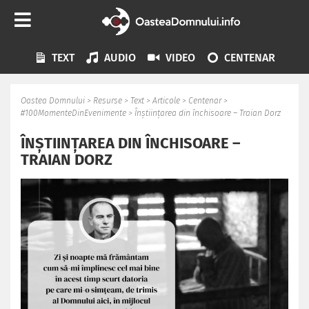
TEXT
AUDIO
VIDEO
CENTENAR
Oastea Domnului
>
Resurse
>
Text
>
Articole
>
Centenar
>
#100MomenteDinEvenimente
>
Înștiințarea din închisoare – Traian Dorz
ÎNȘTIINȚAREA DIN ÎNCHISOARE –
TRAIAN DORZ