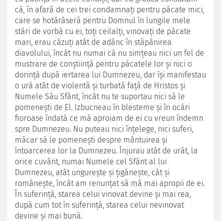
că, în afară de cei trei condamnați pentru păcate mici,
care se hotărâseră pentru Domnul în lungile mele
stări de vorbă cu ei, toți ceilalți, vinovați de păcate
mari, erau căzuți atât de adânc în stăpânirea
diavolului, încât nu numai că nu simțeau nici un fel de
mustrare de conștiință pentru păcatele lor și nici o
dorință după iertarea lui Dumnezeu, dar își manifestau
o ură atât de violentă și turbată față de Hristos și
Numele Său Sfânt, încât nu te suportau nici să le
pomenești de El. Izbucneau în blesteme și în ocări
fioroase îndată ce mă aproiam de ei cu vreun îndemn
spre Dumnezeu. Nu puteau nici înțelege, nici suferi,
măcar să le pomenești despre mântuirea și
întoarcerea lor la Dumnezeu. Înjurau atât de urât, la
orice cuvânt, numai Numele cel Sfânt al lui
Dumnezeu, atât ungurește și țigănește, cât și
românește, încât am renunțat să mă mai apropii de ei.
În suferință, starea celui vinovat devine și mai rea,
după cum tot în suferință, starea celui nevinovat
devine și mai bună.