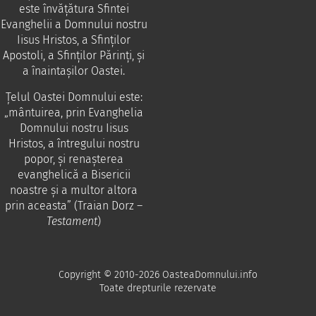
este învăţătura Sfintei
Evanghelii a Domnului nostru
Iisus Hristos, a Sfinţilor
Apostoli, a Sfinţilor Părinţi, şi
a înaintaşilor Oastei.
Ţelul Oastei Domnului este:
„mântuirea, prin Evanghelia
Domnului nostru Iisus
Hristos, a întregului nostru
popor, şi renaşterea
evanghelică a Bisericii
noastre şi a multor altora
prin aceasta” (Traian Dorz –
Testament
)
Copyright © 2010-2026 OasteaDomnului.info
Toate drepturile rezervate