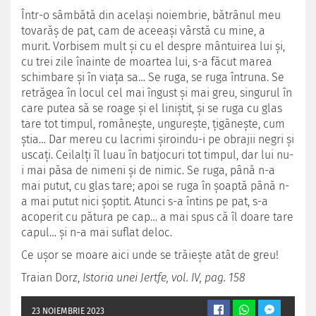
Într-o sâmbătă din același noiembrie, bătrânul meu
tovarăș de pat, cam de aceeași vârstă cu mine, a
murit. Vorbisem mult și cu el despre mântuirea lui și,
cu trei zile înainte de moartea lui, s-a făcut marea
schimbare și în viața sa… Se ruga, se ruga întruna. Se
retrăgea în locul cel mai îngust și mai greu, singurul în
care putea să se roage și el liniștit, și se ruga cu glas
tare tot timpul, românește, ungurește, țigănește, cum
știa… Dar mereu cu lacrimi șiroindu-i pe obrajii negri și
uscați. Ceilalți îl luau în batjocuri tot timpul, dar lui nu-
i mai păsa de nimeni și de nimic. Se ruga, până n-a
mai putut, cu glas tare; apoi se ruga în șoaptă până n-
a mai putut nici șoptit. Atunci s-a întins pe pat, s-a
acoperit cu pătura pe cap… a mai spus că îl doare tare
capul… și n-a mai suflat deloc.
Ce ușor se moare aici unde se trăiește atât de greu!
Traian Dorz,
Istoria unei Jertfe, vol. IV, pag. 158
23 NOIEMBRIE 2023