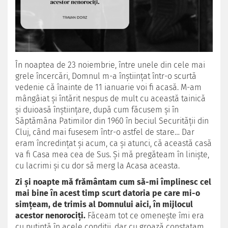
În noaptea de 23 noiembrie, între unele din cele mai
grele încercări, Domnul m-a înștiințat într-o scurtă
vedenie că înainte de 11 ianuarie voi fi acasă. M-am
mângâiat și întărit nespus de mult cu această tainică
și duioasă înștiințare, după cum făcusem și în
Săptămâna Patimilor din 1960 în beciul Securității din
Cluj, când mai fusesem într-o astfel de stare… Dar
eram încredințat și acum, ca și atunci, că această casă
va fi Casa mea cea de Sus. Și mă pregăteam în liniște,
cu lacrimi și cu dor să merg la Acasa aceasta.
Zi și noapte mă frământam cum să-mi împlinesc cel
mai bine în acest timp scurt datoria pe care mi-o
simțeam, de trimis al Domnului aici, în mijlocul
acestor nenorociți.
Făceam tot ce omenește îmi era
cu putință în acele condiții, dar cu groază constatam