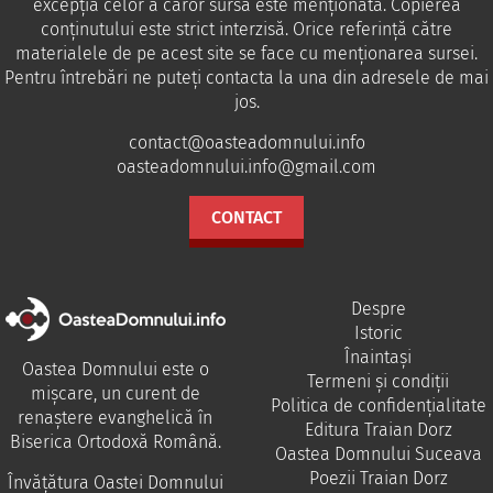
excepția celor a căror sursă este menționată. Copierea
conținutului este strict interzisă. Orice referință către
materialele de pe acest site se face cu menționarea sursei.
Pentru întrebări ne puteţi contacta la una din adresele de mai
jos.
contact@oasteadomnului.info
oasteadomnului.info@gmail.com
CONTACT
Despre
Istoric
Înaintași
Oastea Domnului este o
Termeni și condiții
mișcare, un curent de
Politica de confidențialitate
renaștere evanghelică în
Editura Traian Dorz
Biserica Ortodoxă Română.
Oastea Domnului Suceava
Poezii Traian Dorz
Învăţătura Oastei Domnului