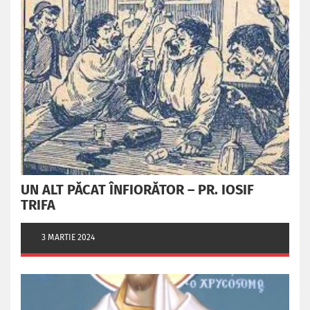
UN ALT PĂCAT ÎNFIORĂTOR – PR. IOSIF
TRIFA
3 MARTIE 2024