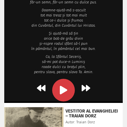
făr-un semn, făr-un semn cu dulce pus.
Doamne-ajută-mă s-ascult
tot mai treaz şi tot mai mult
tot ce-i dulce şi frumos
din Cuvântul, din Cuvântul lui Hristos.
Şi ajută-mă să ţin
orice bob de grâu divin
şi-nspre rodul sfânt să-l pun
în pământul, în pământul cel mai bun.
Ca, la Sfântul Seceriş,
să-mi pot duce-n Luminiş
roade dulci cu braţul plin,
pentru slava, pentru slava Ta. Amin.
VESTITOR AL EVANGHELIEI
– TRAIAN DORZ
Autor: Traian Dorz