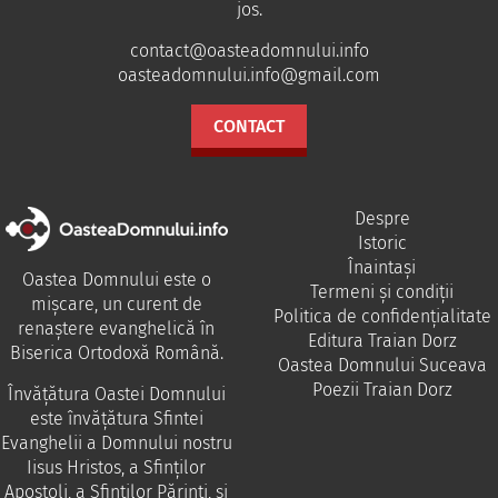
jos.
contact@oasteadomnului.info
oasteadomnului.info@gmail.com
CONTACT
Despre
Istoric
Înaintași
Oastea Domnului este o
Termeni și condiții
mișcare, un curent de
Politica de confidențialitate
renaștere evanghelică în
Editura Traian Dorz
Biserica Ortodoxă Română.
Oastea Domnului Suceava
Poezii Traian Dorz
Învăţătura Oastei Domnului
este învăţătura Sfintei
Evanghelii a Domnului nostru
Iisus Hristos, a Sfinţilor
Apostoli, a Sfinţilor Părinţi, şi