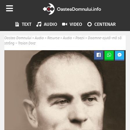
TEXT
AUDIO
VIDEO
CENTENAR
Oastea Domnului
>
Audio
>
Resurse
>
Audio
>
Poezii
>
Doamne-ajută-mă să
strâng – Traian Dorz