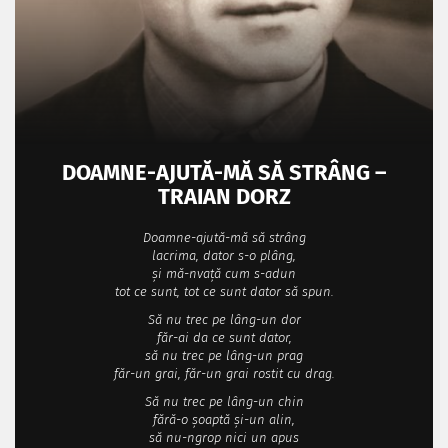
DOAMNE-AJUTĂ-MĂ SĂ STRÂNG –
TRAIAN DORZ
Doamne-ajută-mă să strâng
lacrima, dator s-o plâng,
şi mă-nvaţă cum s-adun
tot ce sunt, tot ce sunt dator să spun.
Să nu trec pe lâng-un dor
făr-ai da ce sunt dator,
să nu trec pe lâng-un prag
făr-un grai, făr-un grai rostit cu drag.
Să nu trec pe lâng-un chin
fără-o şoaptă şi-un alin,
să nu-ngrop nici un apus