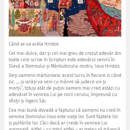
Când se va arăta Hristos
Cel mai dulce, dar şi cel mai greu de crezut adevăr din
toate cele scrise în Scripturi este adevărul venirii în
Slavă a Domnului şi Mântuitorului nostru, Iisus Hristos.
Deşi oamenii mărturisesc acest lucru în fiecare zi când
zic: „…şi iarăşi va veni cu mărire să judece viii şi
morţii“, totuşi atât de puţini oameni mai cred astăzi cu
adevărat în venirea Lui pe norii cerului, împreună cu
sfinţii şi îngerii Săi.
Cea mai bună dovadă a faptului că oamenii nu cred în
venirea Domnului Iisus este viaţa lor. Sunt faptele lor
şi purtările lor. Căci dacă ar crede în venirea Lui
apropiată, altfel – cu totul altfel – ar trebui să trăiască,