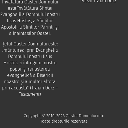
Poezii Traian Dorz
Învăţătura Oastei Domnului
este învăţătura Sfintei
Evanghelii a Domnului nostru
Iisus Hristos, a Sfinţilor
Apostoli, a Sfinţilor Părinţi, şi
a înaintaşilor Oastei.
Ţelul Oastei Domnului este:
„mântuirea, prin Evanghelia
Domnului nostru Iisus
Hristos, a întregului nostru
popor, şi renaşterea
evanghelică a Bisericii
noastre şi a multor altora
prin aceasta” (Traian Dorz –
Testament
)
Copyright © 2010-2026 OasteaDomnului.info
Toate drepturile rezervate