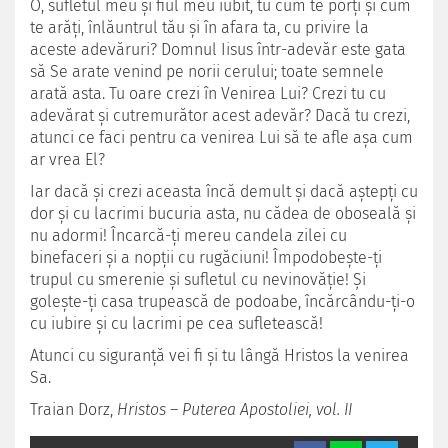
O, sufletul meu şi fiul meu iubit, tu cum te porţi şi cum
te arăţi, înlăuntrul tău şi în afara ta, cu privire la
aceste adevăruri? Domnul Iisus într-adevăr este gata
să Se arate venind pe norii cerului; toate semnele
arată asta. Tu oare crezi în Venirea Lui? Crezi tu cu
adevărat şi cutremurător acest adevăr? Dacă tu crezi,
atunci ce faci pentru ca venirea Lui să te afle aşa cum
ar vrea El?
Iar dacă şi crezi aceasta încă demult şi dacă aştepţi cu
dor şi cu lacrimi bucuria asta, nu cădea de oboseală şi
nu adormi! Încarcă-ţi mereu candela zilei cu
binefaceri şi a nopţii cu rugăciuni! Împodobeşte-ţi
trupul cu smerenie şi sufletul cu nevinovăţie! Şi
goleşte-ţi casa trupească de podoabe, încărcându-ţi-o
cu iubire şi cu lacrimi pe cea sufletească!
Atunci cu siguranţă vei fi şi tu lângă Hristos la venirea
Sa.
Traian Dorz,
Hristos – Puterea Apostoliei, vol. II