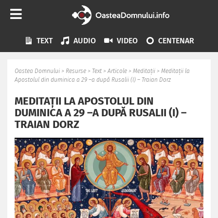
TEXT
AUDIO
VIDEO
CENTENAR
Oastea Domnului
>
Resurse
>
Text
>
Articole
>
Meditații
>
Meditații la
Apostolul din duminica a 29 –a după Rusalii (I) – Traian Dorz
MEDITAȚII LA APOSTOLUL DIN
DUMINICA A 29 –A DUPĂ RUSALII (I) –
TRAIAN DORZ