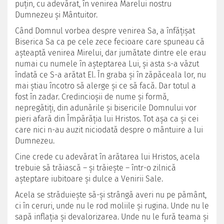
puţin, cu adevărat, în venirea Marelui nostru
Dumnezeu şi Mântuitor.
Când Domnul vorbea despre venirea Sa, a înfăţişat
Biserica Sa ca pe cele zece fecioare care spuneau că
aşteaptă venirea Mirelui, dar jumătate dintre ele erau
numai cu numele în aşteptarea Lui, şi asta s-a văzut
îndată ce S-a arătat El. În graba şi în zăpăceala lor, nu
mai ştiau încotro să alerge şi ce să facă. Dar totul a
fost în zadar. Credincioşii de nume şi formă,
nepregătiţi, din adunările şi bisericile Domnului vor
pieri afară din Împărăţia lui Hristos. Tot aşa ca şi cei
care nici n-au auzit niciodată despre o mântuire a lui
Dumnezeu.
Cine crede cu adevărat în arătarea lui Hristos, acela
trebuie să trăiască – şi trăieşte – într-o zilnică
aşteptare iubitoare şi dulce a Venirii Sale.
Acela se străduieşte să-şi strângă averi nu pe pământ,
ci în ceruri, unde nu le rod moliile şi rugina. Unde nu le
sapă inflaţia şi devalorizarea. Unde nu le fură teama şi