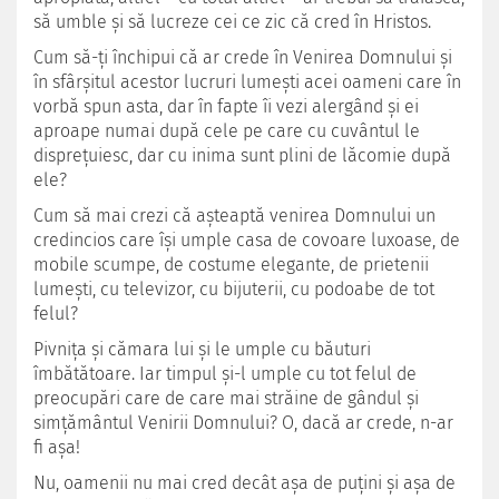
să umble şi să lucreze cei ce zic că cred în Hristos.
Cum să-ţi închipui că ar crede în Venirea Domnului şi
în sfârşitul acestor lucruri lumeşti acei oameni care în
vorbă spun asta, dar în fapte îi vezi alergând şi ei
aproape numai după cele pe care cu cuvântul le
dispreţuiesc, dar cu inima sunt plini de lăcomie după
ele?
Cum să mai crezi că aşteaptă venirea Domnului un
credincios care îşi umple casa de covoare luxoase, de
mobile scumpe, de costume elegante, de prietenii
lumeşti, cu televizor, cu bijuterii, cu podoabe de tot
felul?
Pivniţa şi cămara lui şi le umple cu băuturi
îmbătătoare. Iar timpul şi-l umple cu tot felul de
preocupări care de care mai străine de gândul şi
simţământul Venirii Domnului? O, dacă ar crede, n-ar
fi aşa!
Nu, oamenii nu mai cred decât aşa de puţini şi aşa de