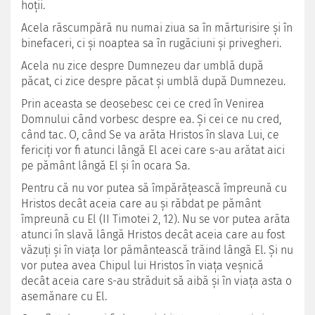
hoţii.
Acela răscumpără nu numai ziua sa în mărturisire şi în
binefaceri, ci şi noaptea sa în rugăciuni şi privegheri.
Acela nu zice despre Dumnezeu dar umblă după
păcat, ci zice despre păcat şi umblă după Dumnezeu.
Prin aceasta se deosebesc cei ce cred în Venirea
Domnului când vorbesc despre ea. Şi cei ce nu cred,
când tac. O, când Se va arăta Hristos în slava Lui, ce
fericiţi vor fi atunci lângă El acei care s-au arătat aici
pe pământ lângă El şi în ocara Sa.
Pentru că nu vor putea să împărăţească împreună cu
Hristos decât aceia care au şi răbdat pe pământ
împreună cu El (II Timotei 2, 12). Nu se vor putea arăta
atunci în slavă lângă Hristos decât aceia care au fost
văzuţi şi în viaţa lor pământească trăind lângă El. Şi nu
vor putea avea Chipul lui Hristos în viaţa veşnică
decât aceia care s-au străduit să aibă şi în viaţa asta o
asemănare cu El.