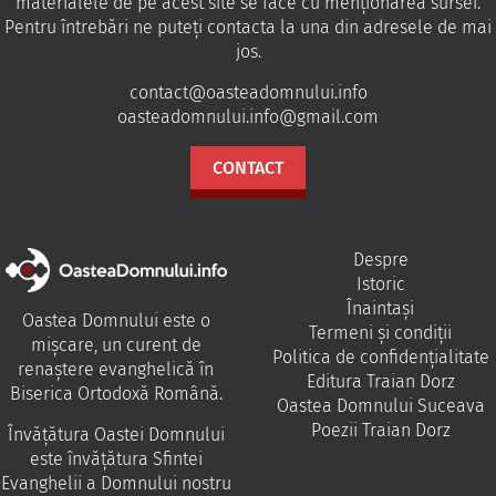
materialele de pe acest site se face cu menționarea sursei.
Pentru întrebări ne puteţi contacta la una din adresele de mai
jos.
contact@oasteadomnului.info
oasteadomnului.info@gmail.com
CONTACT
Despre
Istoric
Înaintași
Oastea Domnului este o
Termeni și condiții
mișcare, un curent de
Politica de confidențialitate
renaștere evanghelică în
Editura Traian Dorz
Biserica Ortodoxă Română.
Oastea Domnului Suceava
Poezii Traian Dorz
Învăţătura Oastei Domnului
este învăţătura Sfintei
Evanghelii a Domnului nostru