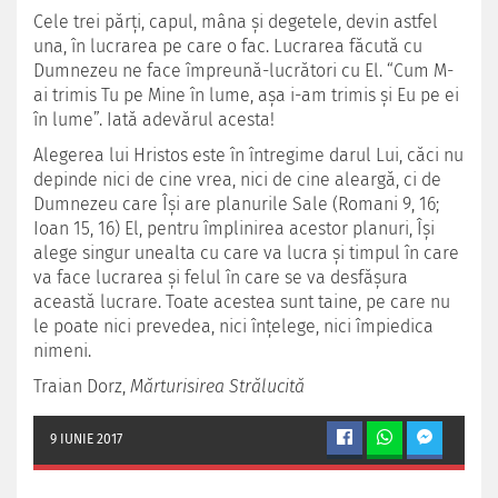
Cele trei părţi, capul, mâna şi degetele, devin astfel
una, în lucrarea pe care o fac. Lucrarea făcută cu
Dumnezeu ne face împreună-lucrători cu El. “Cum M-
ai trimis Tu pe Mine în lume, aşa i-am trimis şi Eu pe ei
în lume”. Iată adevărul acesta!
Alegerea lui Hristos este în întregime darul Lui, căci nu
depinde nici de cine vrea, nici de cine aleargă, ci de
Dumnezeu care Îşi are planurile Sale (Romani 9, 16;
Ioan 15, 16) El, pentru împlinirea acestor planuri, Îşi
alege singur unealta cu care va lucra şi timpul în care
va face lucrarea şi felul în care se va desfăşura
această lucrare. Toate acestea sunt taine, pe care nu
le poate nici prevedea, nici înţelege, nici împiedica
nimeni.
Traian Dorz,
Mărturisirea Strălucită
9 IUNIE 2017