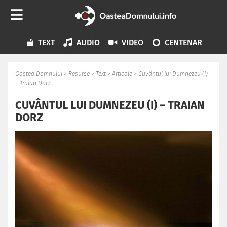
TEXT
AUDIO
VIDEO
CENTENAR
Oastea Domnului
>
Resurse
>
Text
>
Articole
>
Cuvântul lui Dumnezeu (I)
– Traian Dorz
CUVÂNTUL LUI DUMNEZEU (I) – TRAIAN
DORZ