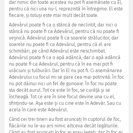
dar nimic din toate acestea nu pot fi asemănate cu El,
pentru că nici una nu-L reprezintă în întregime. El este
fiecare, şi totuşi este mai mult decât toate.
Adevărul poate fi ca o stâncă de neclintit, dar nici o
stâncă nu poate fi ca Adevărul, pentru că nu poate fi
veşnică. Adevărul poate fi ca soarele strălucitor, dar
soarele nu poate fi ca Adevărul, pentru că el are
schimbări, pe când Adevărul este neschimbat.
Adevărul poate fi ca o apă adâncă, dar o apă adâncă
nu poate fi ca Adevărul, pentru că în ea mai pot fi
urâciuni şi tulburări. Dar în El nu pot fi. Ci asemănarea
Adevărului cu focul mi se pare cea mai potrivită. În foc
nu pot dăinui nici un fel de gunoaie. În foc nu poate
sta decât aurul. Tot ce este în foc, se curăţă şi se
încheagă. Tot ce are în sine focul devine una cu el,
sfinţindu-se. Aşa este şi cu cine este în Adevăr. Sau cu
acela în care este Adevărul.
Când cei trei tineri au fost aruncaţi în cuptorul de foc,
flăcările nu le-au ars nimic altceva decât legăturile.
Când au fost aruncaţi în foc ei erau legaţi, dar în foc ei