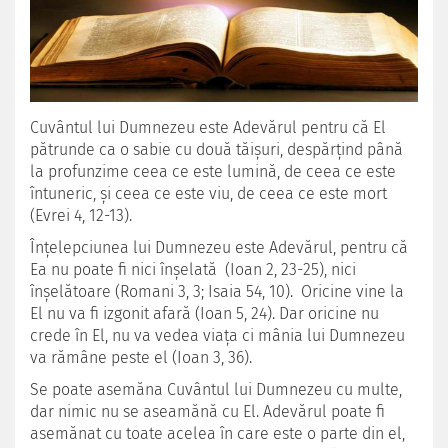
Cuvântul lui Dumnezeu este Adevărul pentru că El
pătrunde ca o sabie cu două tăişuri, despărţind până
la profunzime ceea ce este lumină, de ceea ce este
întuneric, şi ceea ce este viu, de ceea ce este mort
(Evrei 4, 12-13).
Înţelepciunea lui Dumnezeu este Adevărul, pentru că
Ea nu poate fi nici înşelată (Ioan 2, 23-25), nici
înşelătoare (Romani 3, 3; Isaia 54, 10). Oricine vine la
El nu va fi izgonit afară (Ioan 5, 24). Dar oricine nu
crede în El, nu va vedea viaţa ci mânia lui Dumnezeu
va rămâne peste el (Ioan 3, 36).
Se poate asemăna Cuvântul lui Dumnezeu cu multe,
dar nimic nu se aseamănă cu El. Adevărul poate fi
asemănat cu toate acelea în care este o parte din el,