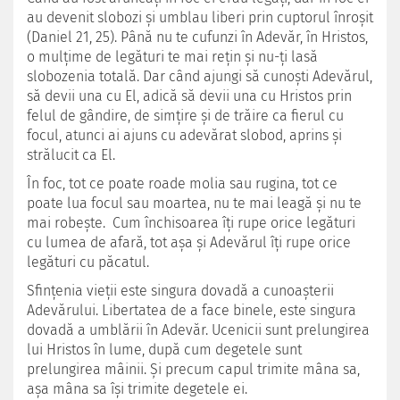
au devenit slobozi şi umblau liberi prin cuptorul înroşit
(Daniel 21, 25). Până nu te cufunzi în Adevăr, în Hristos,
o mulţime de legături te mai reţin şi nu-ţi lasă
slobozenia totală. Dar când ajungi să cunoşti Adevărul,
să devii una cu El, adică să devii una cu Hristos prin
felul de gândire, de simţire şi de trăire ca fierul cu
focul, atunci ai ajuns cu adevărat slobod, aprins şi
strălucit ca El.
În foc, tot ce poate roade molia sau rugina, tot ce
poate lua focul sau moartea, nu te mai leagă şi nu te
mai robeşte. Cum închisoarea îţi rupe orice legături
cu lumea de afară, tot aşa şi Adevărul îţi rupe orice
legături cu păcatul.
Sfinţenia vieţii este singura dovadă a cunoaşterii
Adevărului. Libertatea de a face binele, este singura
dovadă a umblării în Adevăr. Ucenicii sunt prelungirea
lui Hristos în lume, după cum degetele sunt
prelungirea mâinii. Şi precum capul trimite mâna sa,
aşa mâna sa îşi trimite degetele ei.