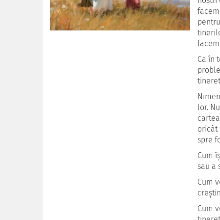
noștri
facem 
pentru
tineril
facem 
Ca în 
proble
tinere
Nimeni
lor. N
cartea
oricât
spre f
Cum îș
sau a 
Cum vo
crești
Cum vo
tinere