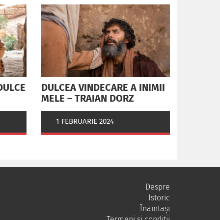
DULCE
DULCEA VINDECARE A INIMII
MELE – TRAIAN DORZ
1 FEBRUARIE 2024
Despre
Istoric
Înaintași
Termeni și condiții