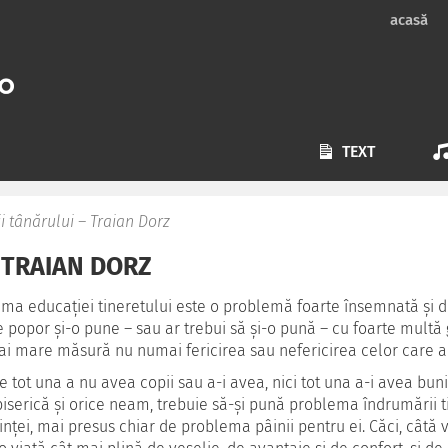
acasă
TEXT
ii tânărului – Traian Dorz
 TRAIAN DORZ
ma educației tineretului este o problemă foarte însemnată și de 
e popor și-o pune – sau ar trebui să și-o pună – cu foarte multă
i mare măsură nu numai fericirea sau nefericirea celor care au sa
e tot una a nu avea copii sau a-i avea, nici tot una a-i avea buni 
biserică și orice neam, trebuie să-și pună problema îndrumării t
inței, mai presus chiar de problema pâinii pentru ei. Căci, câtă 