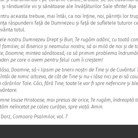
a și rânduielile vii și sănătoase ale învățăturilor Sale sfinte! Așa
tru aceasta trebuie, mai întâi, ca noi înține, noi, părinții lor trupe
ința răspunderii față de Dumnezeu și față de sufletele tuturor 
vânta totul.
ele nostru Dumnezeu Drept și Bun, Te rugăm adânc, cu toată conș
l familiei, al Bisericii și neamului nostru, să ai milă de noi și de toț
te, Doamne, mintea sănătoasă, ca să primim problema îndrumării 
deri pe care o avem pentru felul cum îi creștem!
lăsa, Doamne, să-i lipsim pe tinerii noștri de Tine și de Cuvântul
întâi de nimic altceva, de cât de Tine și nu-i lăsa nici pe ei să ca
 cărărilor Tale. Căci, fără Tine, toate le vor fi spre nefericire și b
vântare.
mne Iisuse Hristoase, mai presus de orice, Te rugăm, îndreaptă tin
tăm neîncetat pe calea curăției, spre viață. Amin.
 Dorz,
Comoara Psalmilor, vol. 7