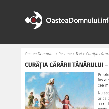
Oastea Domnului
>
Resurse
>
Text
>
Curăția cărăr
CURĂȚIA CĂRĂRII TÂNĂRULUI –
Proble
fiecar
cea ma
Nu est
orice 
a cred