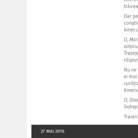
trăire
Dar pen
conști
binecu
O, Mar
viitoru
Trezeș
răspun
Nu ne 
ei mai 
curăția
binecu
O, Doa
îndrep
Traian
27 MAI 2016