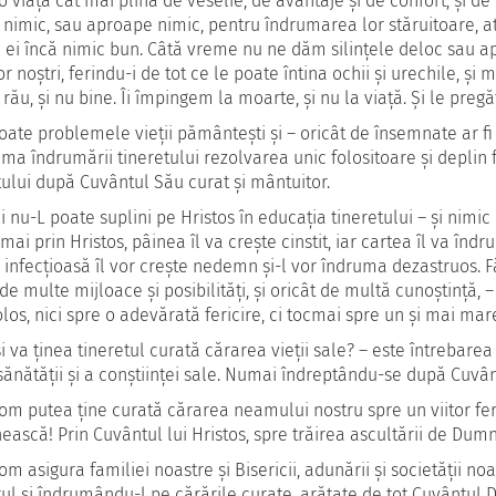
 o viață cât mai plină de veselie, de avantaje și de confort, și de 
nimic, sau aproape nimic, pentru îndrumarea lor stăruitoare, ate
 ei încă nimic bun. Câtă vreme nu ne dăm silințele deloc sau a
or noștri, ferindu-i de tot ce le poate întina ochii și urechile, și
rău, și nu bine. Îi împingem la moarte, și nu la viață. Și le pregăt
toate problemele vieții pământești și – oricât de însemnate ar 
ma îndrumării tineretului rezolvarea unic folositoare și deplin 
tului după Cuvântul Său curat și mântuitor.
 nu-L poate suplini pe Hristos în educația tineretului – și nimic
umai prin Hristos, pâinea îl va crește cinstit, iar cartea îl va înd
 infecțioasă îl vor crește nedemn și-l vor îndruma dezastruos. F
 de multe mijloace și posibilități, și oricât de multă cunoștință, –
olos, nici spre o adevărată fericire, ci tocmai spre un și mai mar
i va ținea tineretul curată cărarea vieții sale? – este întrebarea
sănătății și a conștiinței sale. Numai îndreptându-se după Cuvân
m putea ține curată cărarea neamului nostru spre un viitor feri
nească! Prin Cuvântul lui Hristos, spre trăirea ascultării de Du
m asigura familiei noastre și Bisericii, adunării și societății n
tul și îndrumându-l pe cărările curate, arătate de tot Cuvântul 