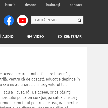
istoric
despre
înaintași
contact
AUDIO
VIDEO
CENTENAR
aceea fiecare familie, fiecare biserică și
 grijă. Pentru că de această educație depinde în
u nu au tineret, ci întreg viitorul lor.
– sau a-i avea răi. De aceea, orice părinți,
ineretului pe calea curăției
, pe calea cinstei și
vreme facem totul pentru a le asigura tinerilor