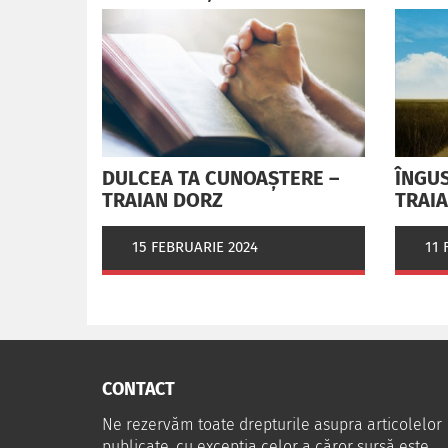
DULCEA TA CUNOAȘTERE –
ÎNGUS
TRAIAN DORZ
TRAI
15 FEBRUARIE 2024
11 
CONTACT
Ne rezervăm toate drepturile asupra articolelor
publicate, cu excepția celor a căror sursă este