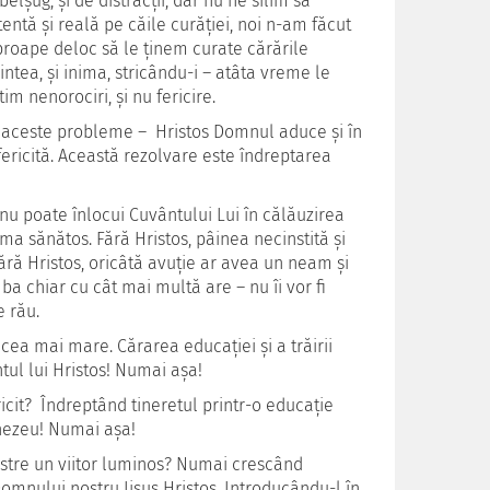
belșug, și de distracții, dar nu ne silim să
ntă și reală pe căile curăției, noi n-am făcut
proape deloc să le ținem curate cărările
 mintea, și inima, stricându-i – atâta vreme le
im nenorociri, și nu fericire.
fi aceste probleme – Hristos Domnul aduce și în
fericită. Această rezolvare este îndreptarea
 nu poate înlocui Cuvântului Lui în călăuzirea
ruma sănătos. Fără Hristos, pâinea necinstită și
ără Hristos, oricâtă avuție ar avea un neam și
 ba chiar cu cât mai multă are – nu îi vor fi
e rău.
 cea mai mare. Cărarea educației și a trăirii
tul lui Hristos! Numai așa!
cit? Îndreptând tineretul printr-o educație
mnezeu! Numai așa!
oastre un viitor luminos? Numai crescând
Domnului nostru Iisus Hristos. Introducându-l în