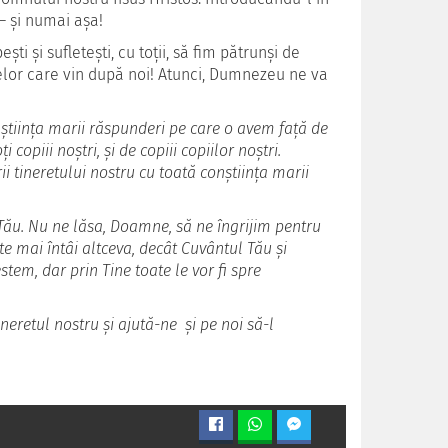
 – și numai așa!
ști și sufletești, cu toții, să fim pătrunși de
celor care vin după noi! Atunci, Dumnezeu ne va
tiința marii răspunderi pe care o avem față de
i copiii noștri, și de copiii copiilor noștri.
tineretului nostru cu toată conștiința marii
 Tău. Nu ne lăsa, Doamne, să ne îngrijim pentru
ute mai întâi altceva, decât Cuvântul Tău și
lestem, dar prin Tine toate le vor fi spre
eretul nostru și ajută-ne și pe noi să-l