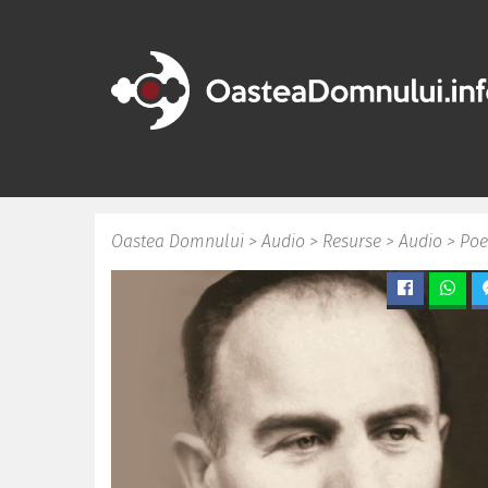
Oastea Domnului
>
Audio
>
Resurse
>
Audio
>
Poe