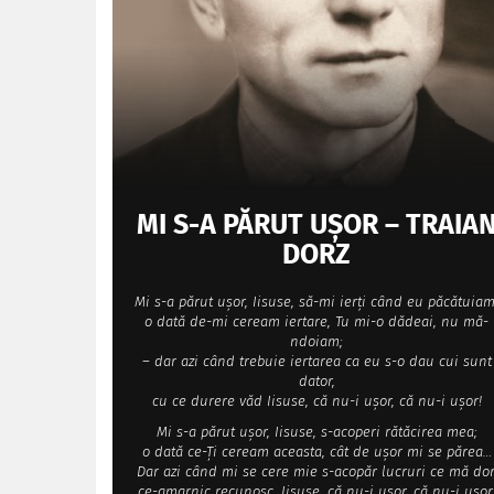
MI S-A PĂRUT UȘOR – TRAIA
DORZ
Mi s-a părut ușor, Iisuse, să-mi ierți când eu păcătuiam
o dată de-mi ceream iertare, Tu mi-o dădeai, nu mă-
ndoiam;
– dar azi când trebuie iertarea ca eu s-o dau cui sunt
dator,
cu ce durere văd Iisuse, că nu-i ușor, că nu-i ușor!
Mi s-a părut ușor, Iisuse, s-acoperi rătăcirea mea;
o dată ce-Ţi ceream aceasta, cât de ușor mi se părea…
Dar azi când mi se cere mie s-acopăr lucruri ce mă dor
ce-amarnic recunosc, Iisuse, că nu-i ușor, că nu-i ușor