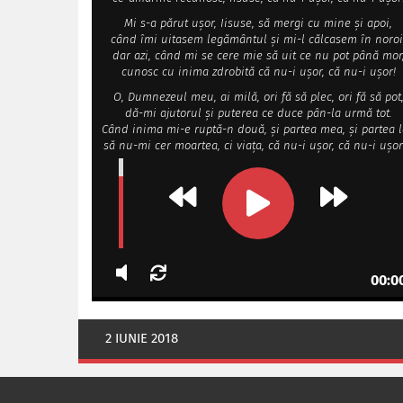
Mi s-a părut ușor, Iisuse, să mergi cu mine și apoi,
când îmi uitasem legământul și mi-l călcasem în noroi
dar azi, când mi se cere mie să uit ce nu pot până mor
cunosc cu inima zdrobită că nu-i ușor, că nu-i ușor!
O, Dumnezeul meu, ai milă, ori fă să plec, ori fă să pot
dă-mi ajutorul și puterea ce duce pân-la urmă tot.
Când inima mi-e ruptă-n două, și partea mea, și partea l
să nu-mi cer moartea, ci viața, că nu-i ușor, că nu-i ușor
00:0
2 IUNIE 2018