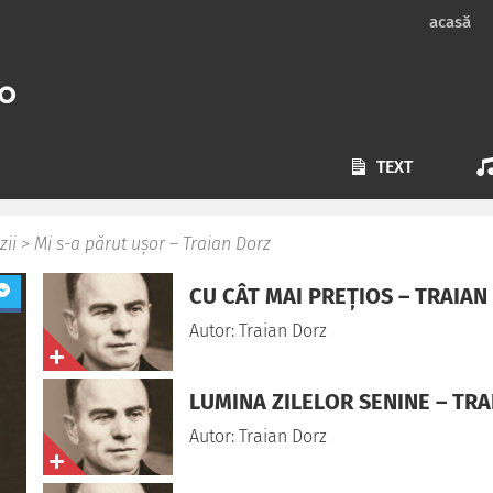
acasă
TEXT
zii
>
Mi s-a părut ușor – Traian Dorz
CU CÂT MAI PREȚIOS – TRAIAN
Autor: Traian Dorz
LUMINA ZILELOR SENINE – TR
Autor: Traian Dorz