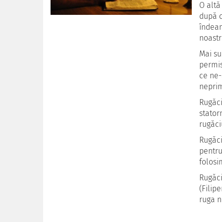
O altă
după c
îndeam
noastr
Mai su
permis
ce ne-
neprim
Rugăci
stator
rugăci
Rugăci
pentru
folosi
Rugăci
(Filip
ruga n