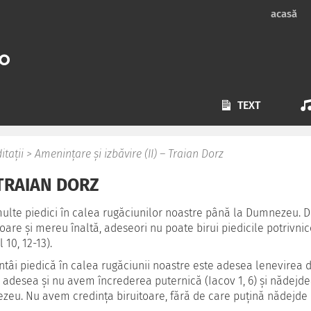
acasă
TEXT
itații
>
Amenințare și izbăvire (II) – Traian Dorz
 TRAIAN DORZ
ulte piedici în calea rugăciunilor noastre până la Dumnezeu. 
toare și mereu înaltă, adeseori nu poate birui piedicile potriv
 10, 12-13).
ntâi piedică în calea rugăciunii noastre este adesea lenevirea d
adesea și nu avem încrederea puternică (Iacov 1, 6) și nădejde
eu. Nu avem credința biruitoare, fără de care puțină nădejde 