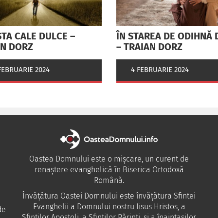
TA CALE DULCE –
ÎN STAREA DE ODIHNĂ 
AN DORZ
– TRAIAN DORZ
FEBRUARIE 2024
4 FEBRUARIE 2024
Oastea Domnului este o mișcare, un curent de
renaștere evanghelică în Biserica Ortodoxă
Română.
Învăţătura Oastei Domnului este învăţătura Sfintei
Evanghelii a Domnului nostru Iisus Hristos, a
de
Sfinţilor Apostoli, a Sfinţilor Părinţi, şi a înaintaşilor