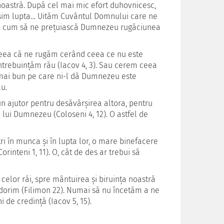
 noastră. După cel mai mic efort duhovnicesc,
ăsim lupta… Uităm Cuvântul Domnului care ne
nci cum să ne prețuiască Dumnezeu rugăciunea
 aceea că ne rugăm cerând ceea ce nu este
ntrebuințăm rău (Iacov 4, 3). Sau cerem ceea
l mai bun pe care ni-l dă Dumnezeu este
ău.
un ajutor pentru desăvârșirea altora, pentru
i lui Dumnezeu (Coloseni 4, 12). O astfel de
i în munca și în lupta lor, o mare binefacere
rinteni 1, 11). O, cât de des ar trebui să
celor răi, spre mântuirea și biruința noastră
 îi dorim (Filimon 22). Numai să nu încetăm a ne
i de credință (Iacov 5, 15).