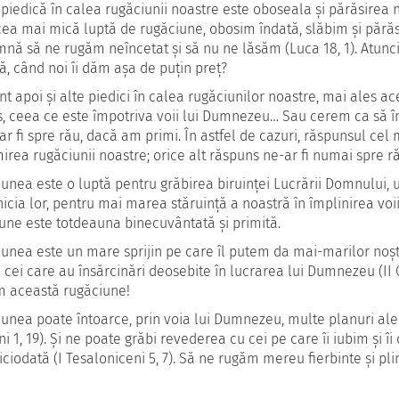
 piedică în calea rugăciunii noastre este oboseala și părăsirea
ea mai mică luptă de rugăciune, obosim îndată, slăbim și păr
nă să ne rugăm neîncetat și să nu ne lăsăm (Luca 18, 1). Atu
ă, când noi îi dăm așa de puțin preț?
nt apoi și alte piedici în calea rugăciunilor noastre, mai ales
, ceea ce este împotriva voii lui Dumnezeu… Sau cerem ca să î
ar fi spre rău, dacă am primi. În astfel de cazuri, răspunsul ce
irea rugăciunii noastre; orice alt răspuns ne-ar fi numai spre r
unea este o luptă pentru grăbirea biruinței Lucrării Domnului, 
nicia lor, pentru mai marea stăruință a noastră în împlinirea voi
une este totdeauna binecuvântată și primită.
unea este un mare sprijin pe care îl putem da mai-marilor noștr
 cei care au însărcinări deosebite în lucrarea lui Dumnezeu (II Co
m această rugăciune!
unea poate întoarce, prin voia lui Dumnezeu, multe planuri ale 
eni 1, 19). Și ne poate grăbi revederea cu cei pe care îi iubim și
iciodată (I Tesaloniceni 5, 7). Să ne rugăm mereu fierbinte și plin