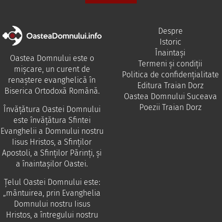
Despre
Istoric
Înaintași
Oastea Domnului este o
Termeni și condiții
mișcare, un curent de
Politica de confidențialitate
renaștere evanghelică în
Editura Traian Dorz
Biserica Ortodoxă Română.
Oastea Domnului Suceava
Poezii Traian Dorz
Învăţătura Oastei Domnului
este învăţătura Sfintei
Evanghelii a Domnului nostru
Iisus Hristos, a Sfinţilor
Apostoli, a Sfinţilor Părinţi, şi
a înaintaşilor Oastei.
Ţelul Oastei Domnului este:
„mântuirea, prin Evanghelia
Domnului nostru Iisus
Hristos, a întregului nostru