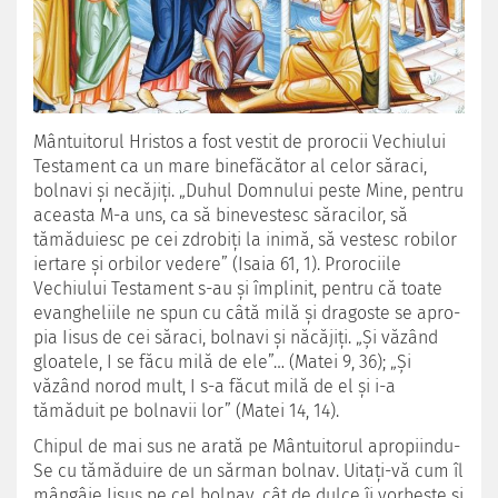
Mântuitorul Hristos a fost vestit de prorocii Vechiului
Testament ca un mare binefăcător al celor săraci,
bolnavi şi necăjiţi. „Duhul Domnului peste Mine, pentru
aceasta M-a uns, ca să binevestesc săra­cilor, să
tămăduiesc pe cei zdrobiţi la inimă, să vestesc robilor
iertare şi orbilor vedere” (Isaia 61, 1). Prorociile
Vechiului Testament s-au şi împlinit, pentru că toate
evangheliile ne spun cu câtă milă şi dragoste se apro­
pia Iisus de cei săraci, bolnavi şi năcăjiţi. „Şi văzând
gloatele, I se făcu milă de ele”… (Matei 9, 36); „Şi
văzând norod mult, I s-a făcut milă de el şi i-a
tămăduit pe bolnavii lor” (Matei 14, 14).
Chipul de mai sus ne arată pe Mântuitorul apropiindu-
Se cu tămăduire de un sărman bolnav. Uitaţi-vă cum îl
mângâie Iisus pe cel bolnav, cât de dulce îi vor­beşte şi