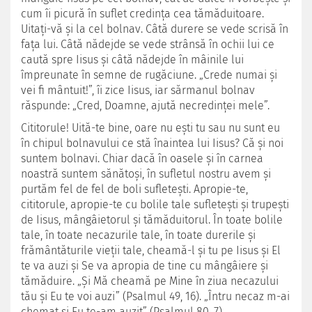
cum îi picură în suflet credinţa cea tămăduitoare.
Uitaţi-vă şi la cel bolnav. Câtă durere se vede scrisă în
faţa lui. Câtă nădejde se vede strânsă în ochii lui ce
caută spre Iisus şi câtă nădejde în mâinile lui
împreunate în semne de rugăciune. „Crede numai şi
vei fi mântuit!”, îi zice Iisus, iar sărmanul bolnav
răspunde: „Cred, Doamne, ajută necredinţei mele”.
Cititorule! Uită-te bine, oare nu eşti tu sau nu sunt eu
în chipul bolnavului ce stă înaintea lui Iisus? Că şi noi
suntem bolnavi. Chiar dacă în oasele şi în carnea
noastră suntem sănătoşi, în sufletul nostru avem şi
purtăm fel de fel de boli sufle­teşti. Apropie-te,
cititorule, apropie-te cu bolile tale sufleteşti şi trupeşti
de Iisus, mângâietorul şi tămăduitorul. În toate bo­lile
tale, în toate necazurile tale, în toate durerile şi
frământăturile vieţii tale, cheamă-l şi tu pe Iisus şi El
te va auzi şi Se va apropia de tine cu mângâiere şi
tămăduire. „Şi Mă cheamă pe Mine în ziua necazului
tău şi Eu te voi auzi” (Psalmul 49, 16). „Întru necaz m-ai
chemat şi Eu te-am auzit” (Psalmul 80, 7).