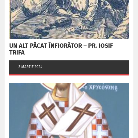
UN ALT PĂCAT ÎNFIORĂTOR – PR. IOSIF
TRIFA
3 MARTIE 2024