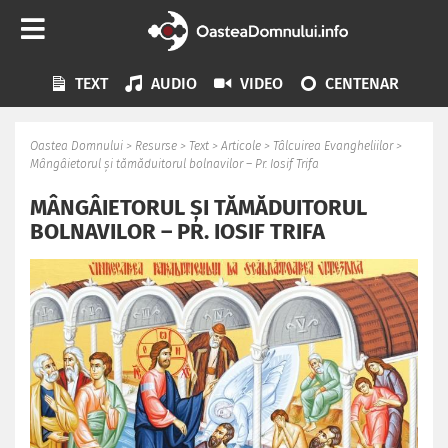
TEXT
AUDIO
VIDEO
CENTENAR
Oastea Domnului
>
Resurse
>
Text
>
Articole
>
Tâlcuirea Evangheliilor
>
Mângâietorul și tămăduitorul bolnavilor – Pr. Iosif Trifa
MÂNGÂIETORUL ȘI TĂMĂDUITORUL
BOLNAVILOR – PR. IOSIF TRIFA