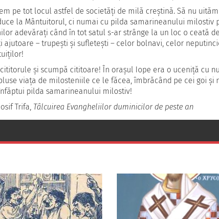
em pe tot locul astfel de societăţi de milă creştină. Să nu uită
duce la Mântuitorul, ci numai cu pilda samarineanului milostiv 
nilor adevăraţi când în tot satul s-ar strânge la un loc o ceată d
 ajutoare – trupeşti şi sufleteşti – celor bolnavi, celor neputincioş
uiţilor!
cititorule şi scumpă cititoare! În oraşul Iope era o uceniţă cu n
pluse viaţa de milosteniile ce le făcea, îmbrăcând pe cei goi şi nev
înfăptui pilda samarineanului milostiv!
osif Trifa,
Tâlcuirea Evangheliilor duminicilor de peste an