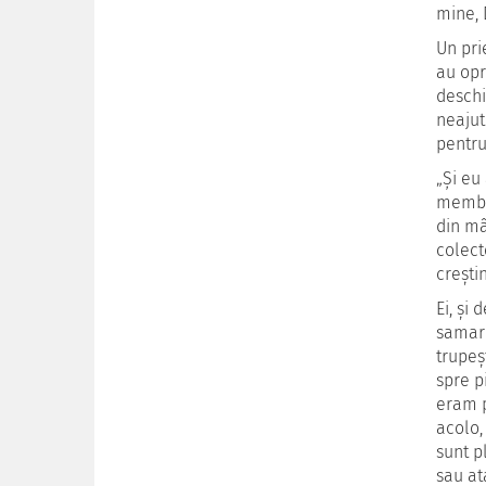
mine, 
Un pri
au opr
deschi
neajut
pentru
„Şi eu
membri
din mâ
colect
creştin
Ei, şi
samari
trupeşt
spre p
eram p
acolo,
sunt p
sau at