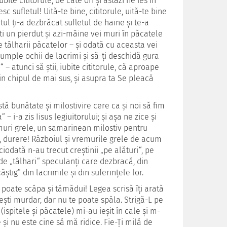
ite cititorule, de câte ori şi astăzi ne ies în
sc sufletul! Uită-te bine, cititorule, uită-te bine
tul ţi-a dezbrăcat sufletul de haine şi te-a
şti un pierdut şi azi-mâine vei muri în păcatele
de tâlharii păcatelor – şi odată cu aceasta vei
ţi umple ochii de lacrimi şi să-ţi deschidă gura
 atunci să ştii, iubite cititorule, că aproape
din chipul de mai sus, şi asupra ta Se pleacă
 bunătate şi milostivire cere ca şi noi să fim
 i-a zis Iisus legiuitorului; şi aşa ne zice şi
emuri grele, un samarinean milostiv pentru
Dar, durere! Războiul şi vremurile grele de acum
odată n-au trecut creştinii „pe alături“, pe
e „tâlhari“ speculanţi care dezbracă, din
ştig“ din lacrimile şi din suferinţele lor.
e poate scăpa şi tămădui! Legea scrisă îţi arată
eşti murdar, dar nu te poate spăla. Strigă-L pe
(ispitele şi păcatele) mi-au ieşit în cale şi m-
 şi nu este cine să mă ridice. Fie-Ţi milă de