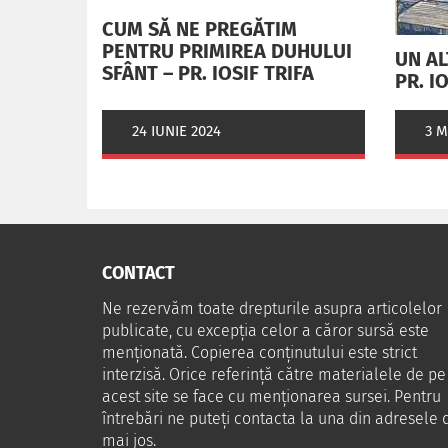
CUM SĂ NE PREGĂTIM
PENTRU PRIMIREA DUHULUI
UN AL
SFÂNT – PR. IOSIF TRIFA
PR. I
3 M
24 IUNIE 2024
CONTACT
Ne rezervăm toate drepturile asupra articolelor
publicate, cu excepția celor a căror sursă este
menționată. Copierea conținutului este strict
interzisă. Orice referință către materialele de pe
acest site se face cu menționarea sursei. Pentru
întrebări ne puteţi contacta la una din adresele 
mai jos.