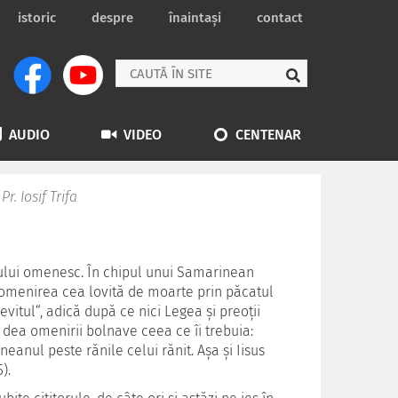
istoric
despre
înaintași
contact
AUDIO
VIDEO
CENTENAR
r. Iosif Trifa
ului omenesc. În chipul unui Samarinean
d omenirea cea lovită de moarte prin păcatul
evitul“, adică după ce nici Legea şi preoţii
-i dea omenirii bolnave ceea ce îi trebuia:
anul peste rănile celui rănit. Aşa şi Iisus
).