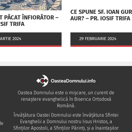
CE SPUNE SF. IOAN GU
T PĂCAT ÎNFIORĂTOR –
AUR? – PR. IOSIF TRIFA
OSIF TRIFA
ARTIE 2024
29 FEBRUARIE 2024
Oastea Domnului este o mișcare, un curent de
renaștere evanghelică în Biserica Ortodoxă
Română.
Învăţătura Oastei Domnului este învăţătura Sfintei
Evanghelii a Domnului nostru Iisus Hristos, a
de
Sfinţilor Apostoli, a Sfinţilor Părinţi, şi a înaintaşilor