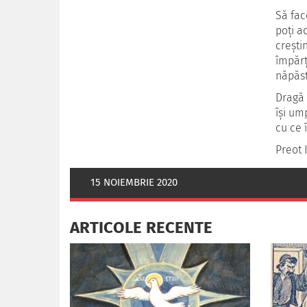
Să fac
poţi a
creşti
împărţi
năpăst
Dragă 
îşi um
cu ce 
Preot I
15 NOIEMBRIE 2020
ARTICOLE RECENTE