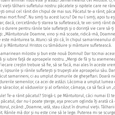
 luăm aminte! Iisus este şi astăzi Samarineanul cel Milostiv. O, iub
vieţii tâlharii sufletului nostru: păcatele şi ispitele care ne răne
eşti omul cel rănit din chipul de mai sus. Păcatul te-a rănit, păca
„mai mort fiind“. Nu simţi tu acest lucru? De nu-l simţi, apoi tu e
Dar, dacă, cercetându-ţi starea ta sufletească, te vei simţi rănit 
şi o durere pentru rănile tale sufleteşti şi o dorinţă vie care să-
igi: „Mântuitorule Doamne, vino şi mă scoate, ridică-mă, Doamne“ –
e este mântuirea ta. Atunci să ştii că, în chipul samarineanului 
 şi Mântuitorul Hristos cu tămăduire şi mântuire sufletească.
Samarinean milostiv şi bun este nouă Domnul! Dar tocmai această
ă şi iubire faţă de aproapele nostru. „Mergi de fă şi tu asemenea“ –
Fiecare creştin trebuie să fie, să se facă, mai ales în aceste vr
le, lipsurile şi rănile sufleteşti şi trupeşti ale aproapelui său. 
ăcut samarineni, ci au umplut drumurile de gheşeftari. Doară nici
durerile semenilor, ca acei de astăzi. Lăcomia a umplut lumea d
e săracilor, al văduvelor şi al orfanilor, cămaşa, ca să facă un „câ
rule! Te-a rănit păcatul? Strigă-L pe Mântuitorul, căci numai El t
păcatul, dar nu-l poate şterge, aşa precum oglinda îţi arată că 
torul, zicând: „Doamne, iată, stau căzut în drumul vieţii. Tâlharii 
it. Rănile mă dor şi nu este cine să le lege. Puterea mi se scurge