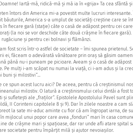
Doamne! Iartă-mă, ridică-mă şi mă ia în «grija» Ta cea sfântă ş
eten întors din America mi-a povestit multe lucruri interesante.
it băuturile, America s-a umplut de societăţi creştine care se în
s în fiecare gară (staţie) câte o casă de adăpost pentru cei car
oraţi (la noi se vor deschide câte două crâşme în fiecare gară). 
 rugăciune şi pentru cei bolnavi şi flămânzi.
 am fost scris într-o astfel de societate – îmi spunea prietenul. 
i ei, făceam o adevărată vânătoare prin oraş să găsim oameni b
nă până nu-i puneam pe picioare. Aveam şi o casă de adăpost şi 
e. Pe mulţi i-am scăpat nu numai la viaţă, ci i-am adus şi la cred
i buni şi milostivi“…
 de ce spun acest lucru aici? De aceea, pentru că creştinismul no
neanului milostiv. O latură a creştinismului celui dintâi a fost to
i şi sufleteşti ale „fraţilor“. Epistolele Apostolului Pavel sunt pli
ildă, II Corinteni capitolele 8 şi 9). Dar în zilele noastre a cam s
reot la sate mi-aduc aminte cu fior că am îngropat iarna, de su
 în mijlocul unui popor care avea „fonduri“ mari în casa comunei 
line de crâşme mari şi spaţioase, dar rar unde afli atare spital s
are societate pentru împărţit milă şi ajutor nevoiaşilor.