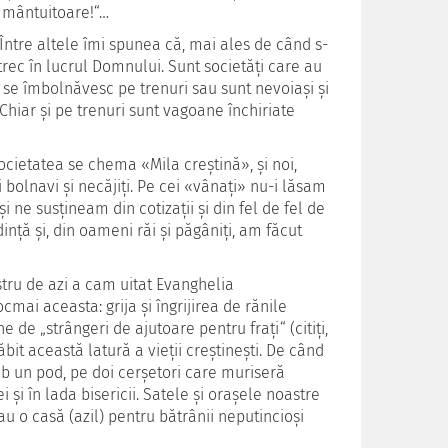
i mântuitoare!“…
 Între altele îmi spunea că, mai ales de când s-
trec în lucrul Domnului. Sunt societăţi care au
e se îmbolnăvesc pe trenuri sau sunt nevoiaşi şi
Chiar şi pe trenuri sunt vagoane închiriate
Societatea se chema «Mila creştină», şi noi,
olnavi şi necăjiţi. Pe cei «vânaţi» nu-i lăsam
ne susţineam din cotizaţii şi din fel de fel de
inţă şi, din oameni răi şi păgâniţi, am făcut
stru de azi a cam uitat Evanghelia
cmai aceasta: grija şi îngrijirea de rănile
ne de „strângeri de ajutoare pentru fraţi“ (citiţi,
lăbit această latură a vieţii creştineşti. De când
b un pod, pe doi cerşetori care muriseră
şi în lada bisericii. Satele şi oraşele noastre
au o casă (azil) pentru bătrânii neputincioşi