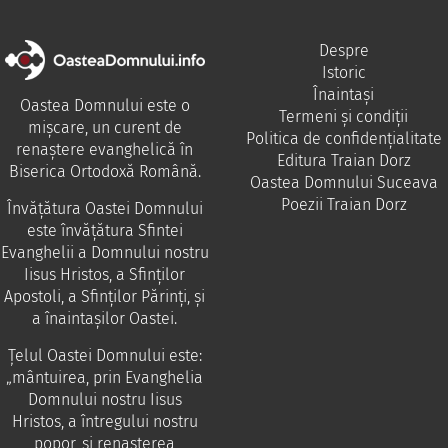
Despre
Istoric
Înaintași
Oastea Domnului este o
Termeni și condiții
mișcare, un curent de
Politica de confidențialitate
renaștere evanghelică în
Editura Traian Dorz
Biserica Ortodoxă Română.
Oastea Domnului Suceava
Poezii Traian Dorz
Învăţătura Oastei Domnului
este învăţătura Sfintei
Evanghelii a Domnului nostru
Iisus Hristos, a Sfinţilor
Apostoli, a Sfinţilor Părinţi, şi
a înaintaşilor Oastei.
Ţelul Oastei Domnului este:
„mântuirea, prin Evanghelia
Domnului nostru Iisus
Hristos, a întregului nostru
popor, şi renaşterea