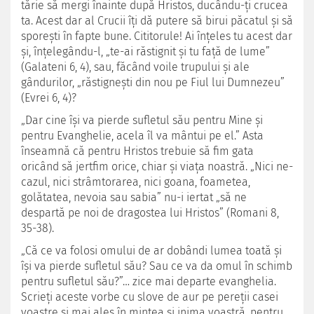
tărie să mergi înainte după Hristos, ducându-ţi crucea
ta. Acest dar al Crucii îţi dă putere să birui păcatul şi să
sporeşti în fapte bune. Cititorule! Ai înţeles tu acest dar
şi, înţelegându-l, „te-ai răstignit şi tu faţă de lume”
(Galateni 6, 4), sau, fă­când voile trupului şi ale
gândurilor, „ră­stigneşti din nou pe Fiul lui Dumnezeu”
(Evrei 6, 4)?
„Dar cine îşi va pierde sufletul său pentru Mine şi
pentru Evanghelie, acela îl va mântui pe el.” Asta
înseamnă că pentru Hristos trebuie să fim gata
oricând să jert­fim orice, chiar şi viaţa noastră. „Nici ne­
cazul, nici strâmtorarea, nici goana, foa­metea,
golătatea, nevoia sau sabia” nu-i iertat „să ne
despartă pe noi de dragostea lui Hristos” (Romani 8,
35-38).
„Că ce va folosi omului de ar do­bândi lumea toată şi
îşi va pierde sufletul său? Sau ce va da omul în schimb
pentru sufletul său?”… zice mai departe evan­ghelia.
Scrieţi aceste vorbe cu slove de aur pe pereţii casei
voastre şi mai ales în mintea şi inima voastră, pentru