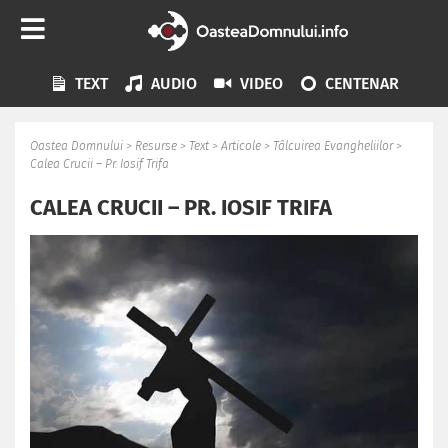
TEXT
AUDIO
VIDEO
CENTENAR
Oastea Domnului
>
Resurse
>
Text
>
Articole
>
Tâlcuirea Evangheliilor
>
Calea Crucii – Pr. Iosif Trifa
CALEA CRUCII – PR. IOSIF TRIFA