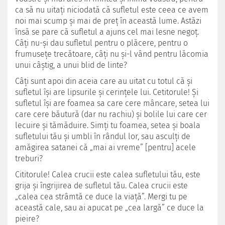
ca să nu uitaţi niciodată că sufletul este ceea ce avem
noi mai scump şi mai de preţ în această lume. Astăzi
însă se pare că sufletul a ajuns cel mai lesne negoţ.
Câţi nu-şi dau sufletul pentru o plăcere, pentru o
frumuseţe trecătoare, câţi nu şi-l vând pentru lăcomia
unui câştig, a unui blid de linte?
Câţi sunt apoi din aceia care au uitat cu totul că şi
sufletul îşi are lipsurile şi cerinţele lui. Cetitorule! Şi
sufletul îşi are foamea sa care cere mâncare, setea lui
care cere băutură (dar nu rachiu) şi bolile lui care cer
lecuire şi tămăduire. Simţi tu foamea, setea şi boala
sufletului tău şi umbli în rândul lor, sau asculţi de
amăgirea satanei că „mai ai vreme” [pentru] acele
treburi?
Cititorule! Calea crucii este calea su­fletului tău, este
grija şi îngrijirea de su­fletul tău. Calea crucii este
„calea cea strâmtă ce duce la viaţă”. Mergi tu pe
această cale, sau ai apucat pe „cea largă” ce duce la
pieire?