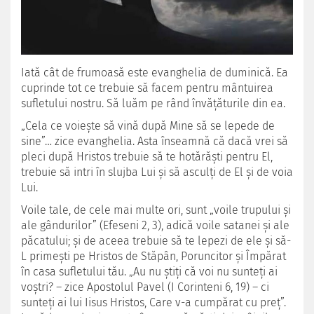
Iată cât de frumoasă este evanghelia de duminică. Ea
cuprinde tot ce trebuie să facem pentru mântuirea
sufletului nostru. Să luăm pe rând învăţăturile din ea.
„Cela ce voieşte să vină după Mine să se lepede de
sine”… zice evanghelia. Asta înseamnă că dacă vrei să
pleci după Hristos trebuie să te hotărăşti pentru El,
trebuie să intri în slujba Lui şi să asculţi de El şi de voia
Lui.
Voile tale, de cele mai multe ori, sunt „voile trupului şi
ale gândurilor” (Efeseni 2, 3), adică voile satanei şi ale
păcatului; şi de aceea trebuie să te lepezi de ele şi să-
L primeşti pe Hri­stos de Stăpân, Poruncitor şi Împărat
în casa sufletului tău. „Au nu ştiţi că voi nu sunteţi ai
voştri? – zice Apostolul Pavel (I Corinteni 6, 19) – ci
sunteţi ai lui Iisus Hristos, Care v-a cumpărat cu preţ”.