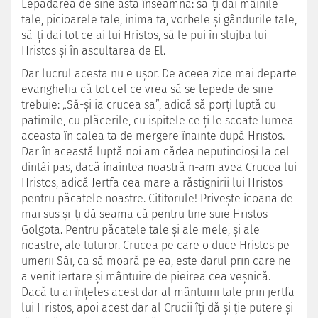
Lepădarea de sine asta înseamnă: să-ţi dai mâinile
tale, picioarele tale, inima ta, vorbele şi gându­rile tale,
să-ţi dai tot ce ai lui Hristos, să le pui în slujba lui
Hristos şi în ascultarea de El.
Dar lucrul acesta nu e uşor. De aceea zice mai departe
evanghelia că tot cel ce vrea să se lepede de sine
trebuie: „Să-şi ia crucea sa”, adică să porţi luptă cu
patimile, cu plăcerile, cu ispitele ce ţi le scoate lumea
aceasta în calea ta de mergere înainte după Hristos.
Dar în această luptă noi am cădea neputincioşi la cel
dintâi pas, dacă înaintea noastră n-am avea Crucea lui
Hristos, adică Jertfa cea mare a răstignirii lui Hristos
pentru păcatele noastre. Cititorule! Priveşte icoana de
mai sus şi-ţi dă seama că pentru tine suie Hristos
Golgota. Pentru păcatele tale şi ale mele, şi ale
noastre, ale tuturor. Cru­cea pe care o duce Hristos pe
umerii Săi, ca să moară pe ea, este darul prin care ne-
a venit iertare şi mântuire de pieirea cea veşnică.
Dacă tu ai înţeles acest dar al mântuirii tale prin jertfa
lui Hristos, apoi acest dar al Crucii îţi dă şi ţie putere şi