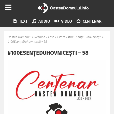
TEXT
AUDIO
VIDEO
CENTENAR
Oastea Domnului
>
Resurse
>
Foto
>
Citate
>
#100EsențeDuhovnicești
>
#100EsențeDuhovnicești – 58
#100ESENȚEDUHOVNICEȘTI – 58