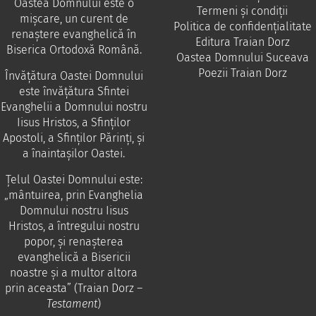
Oastea Domnului este o
Termeni și condiții
mișcare, un curent de
Politica de confidențialitate
renaștere evanghelică în
Editura Traian Dorz
Biserica Ortodoxă Română.
Oastea Domnului Suceava
Poezii Traian Dorz
Învăţătura Oastei Domnului
este învăţătura Sfintei
Evanghelii a Domnului nostru
Iisus Hristos, a Sfinţilor
Apostoli, a Sfinţilor Părinţi, şi
a înaintaşilor Oastei.
Ţelul Oastei Domnului este:
„mântuirea, prin Evanghelia
Domnului nostru Iisus
Hristos, a întregului nostru
popor, şi renaşterea
evanghelică a Bisericii
noastre şi a multor altora
prin aceasta” (Traian Dorz –
Testament
)