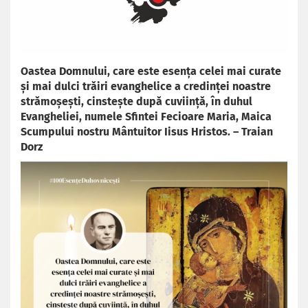
Oastea Domnului, care este esența celei mai curate
și mai dulci trăiri evanghelice a credinței noastre
strămoșești, cinstește după cuviință, în duhul
Evangheliei, numele Sfintei Fecioare Maria, Maica
Scumpului nostru Mântuitor Iisus Hristos. – Traian
Dorz