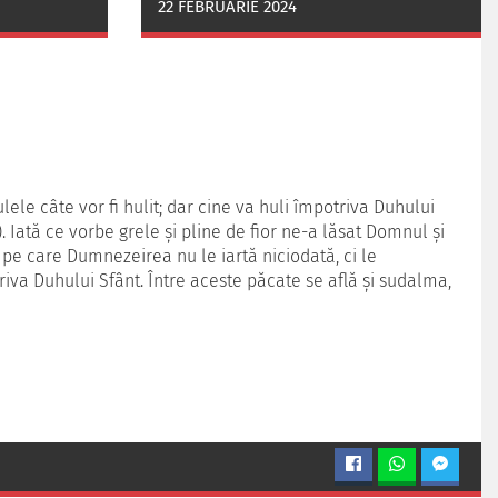
22 FEBRUARIE 2024
ulele câte vor fi hulit; dar cine va huli împotriva Duhului
. Iată ce vorbe grele şi pline de fior ne-a lăsat Domnul şi
pe care Dumnezeirea nu le iartă niciodată, ci le
iva Duhului Sfânt. Între aceste păcate se află şi sudalma,