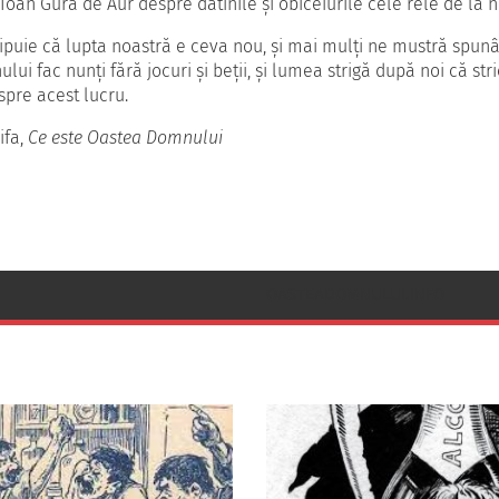
Ioan Gură de Aur despre datinile şi obiceiurile cele rele de la n
chipuie că lupta noastră e ceva nou, şi mai mulţi ne mustră spunâ
lui fac nunţi fără jocuri şi beţii, şi lumea strigă după noi că st
pre acest lucru.
ifa,
Ce este Oastea Domnului
OASTEADOMNULUI.INFO