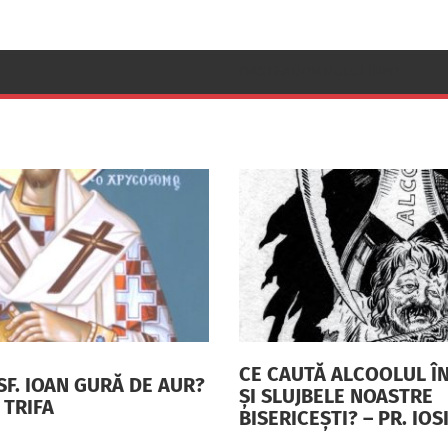
OASTEADOMNULUI.INFO
CE CAUTĂ ALCOOLUL ÎN
SF. IOAN GURĂ DE AUR?
ŞI SLUJBELE NOASTRE
F TRIFA
BISERICEŞTI? – PR. IOS