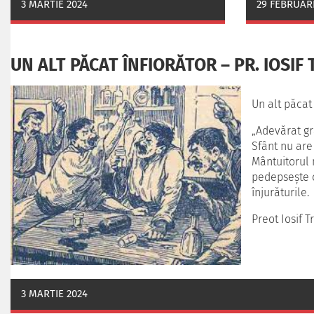
3 MARTIE 2024
29 FEBRUARI
UN ALT PĂCAT ÎNFIORĂTOR – PR. IOSIF 
Un alt păcat
„Adevărat gră
Sfânt nu are 
Mântuitorul 
pedepseşte c
înjurăturile.
Preot Iosif Tr
3 MARTIE 2024