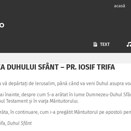
acasă
TEXT
 DUHULUI SFÂNT – PR. IOSIF TRIFA
nu vă depărtaţi de Ierusalim, până când va veni Duhul asupra voas
ai înainte, despre cum S-a arătat în lume Dumnezeu-Duhul Sfânt
ul Testament şi în viaţa Mântuitorului.
ta, în continuare, cum i-a pregătit Mântuitorul pe apostoli pen
ifa,
Duhul Sfânt