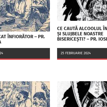
CE CAUTĂ ALCOOLUL ÎN
ŞI SLUJBELE NOASTRE
CAT ÎNFIORĂTOR – PR.
BISERICEŞTI? – PR. IOS
A
24
25 FEBRUARIE 2024