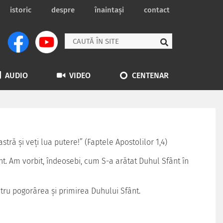
istoric
despre
înaintași
contact
AUDIO
VIDEO
CENTENAR
tră şi veţi lua putere!” (Faptele Apostolilor 1,4)
. Am vorbit, îndeosebi, cum S-a arătat Duhul Sfânt în
tru pogorârea şi primirea Duhului Sfânt.