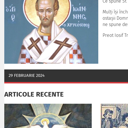
Ce spune Sf. 
Mulţi îşi în
ostaşii Domnu
ne spune des
Preot Iosif Tr
29 FEBRUARIE 2024
ARTICOLE RECENTE