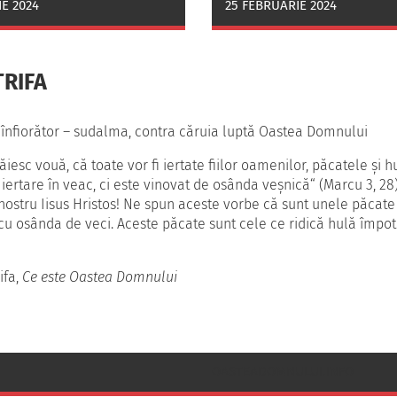
E 2024
25 FEBRUARIE 2024
TRIFA
 înfiorător – sudalma, contra căruia luptă Oastea Domnului
iesc vouă, că toate vor fi iertate fiilor oamenilor, păcatele şi h
iertare în veac, ci este vinovat de osânda veşnică“ (Marcu 3, 28)
nostru Iisus Hristos! Ne spun aceste vorbe că sunt unele păcate 
u osânda de veci. Aceste păcate sunt cele ce ridică hulă împotr
ifa,
Ce este Oastea Domnului
OASTEADOMNULUI.INFO