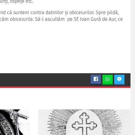
unţi, ospeţe etc.
nd că suntem contra datinilor şi obiceiurilor. Spre pildă,
ricăm obiceiurile. Să-l ascultăm pe Sf. Ioan Gură de Aur, ce