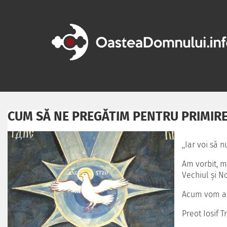
CUM SĂ NE PREGĂTIM PENTRU PRIMIREA
,,Iar voi să 
Am vorbit, m
Vechiul şi No
Acum vom ară
Preot Iosif Tr