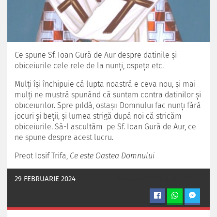
Ce spune Sf. Ioan Gură de Aur despre datinile şi
obiceiurile cele rele de la nunţi, ospeţe etc.
Mulţi îşi închipuie că lupta noastră e ceva nou, şi mai
mulţi ne mustră spunând că suntem contra datinilor şi
obiceiurilor. Spre pildă, ostaşii Domnului fac nunţi fără
jocuri şi beţii, şi lumea strigă după noi că stricăm
obiceiurile. Să-l ascultăm pe Sf. Ioan Gură de Aur, ce
ne spune despre acest lucru.
Preot Iosif Trifa,
Ce este Oastea Domnului
29 FEBRUARIE 2024
OASTEADOMNULUI.INFO