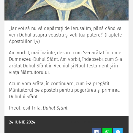
,,Iar voi să nu vă depărtaţi de Ierusalim, până când va
veni Duhul asupra voastră şi veţi lua putere!” (Faptele
Apostolilor 1,4)
Am vorbit, mai înainte, despre cum S-a arătat în lume
Dumnezeu-Duhul Sfânt. Am vorbit, îndeosebi, cum S-a
arătat Duhul Sfânt în Vechiul şi Noul Testament şi în
viaţa Mântuitorului.
Acum vom arăta, în continuare, cum i-a pregătit
Mântuitorul pe apostoli pentru pogorârea şi primirea
Duhului Sfânt.
Preot Iosif Trifa,
Duhul Sfânt
24 IUNIE 2024
OASTEADOMNULUI.INFO