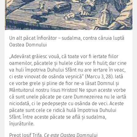
Un alt păcat înfiorător – sudalma, contra căruia luptă
Oastea Domnului
„Adevărat grăiesc vouă, că toate vor fi iertate fiilor
oamenilor, păcatele şi hulele câte vor fi hulit; dar cine
va huli împotriva Duhului Sfânt nu are iertare în veac,
ci este vinovat de osânda veşnică“ (Marcu 3, 28). Iată
ce vorbe grele şi pline de fior ne-a lăsat Domnul şi
Mântuitorul nostru Iisus Hristos! Ne spun aceste vorbe
că sunt unele păcate pe care Dumnezeirea nu le iartă
niciodată, ci le pedepseşte cu osânda de veci. Aceste
păcate sunt cele ce ridică hulă împotriva Duhului
Sfânt. Între aceste păcate se află şi sudalma,
înjurăturile.
Preot Iosif Trifa,
Ce este Oastea Domnului