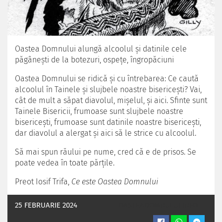
Oastea Domnului alungă alcoolul şi datinile cele
păgâneşti de la botezuri, ospeţe, îngropăciuni
Oastea Domnului se ridică şi cu întrebarea: Ce caută
alcoolul în Tainele şi slujbele noastre bisericeşti? Vai,
cât de mult a săpat diavolul, mişelul, şi aici. Sfinte sunt
Tainele Bisericii, frumoase sunt slujbele noastre
bisericeşti, frumoase sunt datinile noastre bisericeşti,
dar diavolul a alergat şi aici să le strice cu alcoolul.
Să mai spun răului pe nume, cred că e de prisos. Se
poate vedea în toate părţile.
Preot Iosif Trifa,
Ce este Oastea Domnului
25 FEBRUARIE 2024
OASTEADOMNULUI.INFO