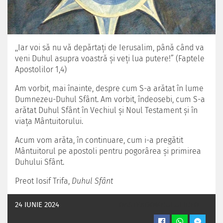
,,Iar voi să nu vă depărtaţi de Ierusalim, până când va
veni Duhul asupra voastră şi veţi lua putere!” (Faptele
Apostolilor 1,4)
Am vorbit, mai înainte, despre cum S-a arătat în lume
Dumnezeu-Duhul Sfânt. Am vorbit, îndeosebi, cum S-a
arătat Duhul Sfânt în Vechiul şi Noul Testament şi în
viaţa Mântuitorului.
Acum vom arăta, în continuare, cum i-a pregătit
Mântuitorul pe apostoli pentru pogorârea şi primirea
Duhului Sfânt.
Preot Iosif Trifa,
Duhul Sfânt
24 IUNIE 2024
OASTEADOMNULUI.INFO