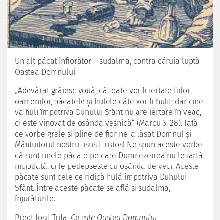
Un alt păcat înfiorător – sudalma, contra căruia luptă
Oastea Domnului
„Adevărat grăiesc vouă, că toate vor fi iertate fiilor
oamenilor, păcatele şi hulele câte vor fi hulit; dar cine
va huli împotriva Duhului Sfânt nu are iertare în veac,
ci este vinovat de osânda veşnică“ (Marcu 3, 28). Iată
ce vorbe grele şi pline de fior ne-a lăsat Domnul şi
Mântuitorul nostru Iisus Hristos! Ne spun aceste vorbe
că sunt unele păcate pe care Dumnezeirea nu le iartă
niciodată, ci le pedepseşte cu osânda de veci. Aceste
păcate sunt cele ce ridică hulă împotriva Duhului
Sfânt. Între aceste păcate se află şi sudalma,
înjurăturile.
Preot Iosif Trifa,
Ce este Oastea Domnului