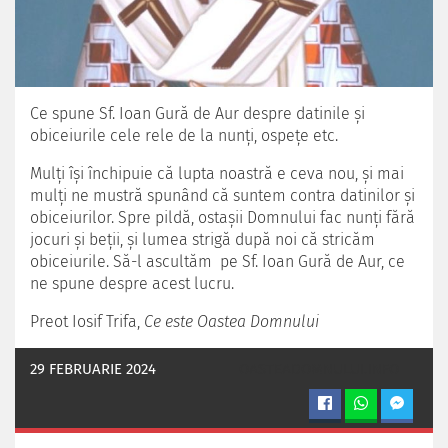
Ce spune Sf. Ioan Gură de Aur despre datinile şi
obiceiurile cele rele de la nunţi, ospeţe etc.
Mulţi îşi închipuie că lupta noastră e ceva nou, şi mai
mulţi ne mustră spunând că suntem contra datinilor şi
obiceiurilor. Spre pildă, ostaşii Domnului fac nunţi fără
jocuri şi beţii, şi lumea strigă după noi că stricăm
obiceiurile. Să-l ascultăm pe Sf. Ioan Gură de Aur, ce
ne spune despre acest lucru.
Preot Iosif Trifa,
Ce este Oastea Domnului
29 FEBRUARIE 2024
OASTEADOMNULUI.INFO