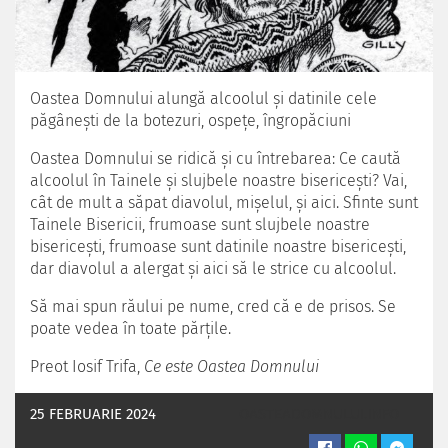
Oastea Domnului alungă alcoolul şi datinile cele
păgâneşti de la botezuri, ospeţe, îngropăciuni
Oastea Domnului se ridică şi cu întrebarea: Ce caută
alcoolul în Tainele şi slujbele noastre bisericeşti? Vai,
cât de mult a săpat diavolul, mişelul, şi aici. Sfinte sunt
Tainele Bisericii, frumoase sunt slujbele noastre
bisericeşti, frumoase sunt datinile noastre bisericeşti,
dar diavolul a alergat şi aici să le strice cu alcoolul.
Să mai spun răului pe nume, cred că e de prisos. Se
poate vedea în toate părţile.
Preot Iosif Trifa,
Ce este Oastea Domnului
25 FEBRUARIE 2024
OASTEADOMNULUI.INFO