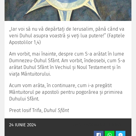
,,Iar voi să nu vă depărtaţi de Ierusalim, până când va
veni Duhul asupra voastră şi veţi lua putere!” (Faptele
Apostolilor 1,4)
Am vorbit, mai înainte, despre cum S-a arătat în lume
Dumnezeu-Duhul Sfânt. Am vorbit, îndeosebi, cum S-a
arătat Duhul Sfânt în Vechiul şi Noul Testament şi în
viaţa Mântuitorului.
Acum vom arăta, în continuare, cum i-a pregătit
Mântuitorul pe apostoli pentru pogorârea şi primirea
Duhului Sfânt.
Preot Iosif Trifa,
Duhul Sfânt
24 IUNIE 2024
OASTEADOMNULUI.INFO