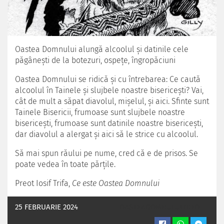
Oastea Domnului alungă alcoolul şi datinile cele
păgâneşti de la botezuri, ospeţe, îngropăciuni
Oastea Domnului se ridică şi cu întrebarea: Ce caută
alcoolul în Tainele şi slujbele noastre bisericeşti? Vai,
cât de mult a săpat diavolul, mişelul, şi aici. Sfinte sunt
Tainele Bisericii, frumoase sunt slujbele noastre
bisericeşti, frumoase sunt datinile noastre bisericeşti,
dar diavolul a alergat şi aici să le strice cu alcoolul.
Să mai spun răului pe nume, cred că e de prisos. Se
poate vedea în toate părţile.
Preot Iosif Trifa,
Ce este Oastea Domnului
25 FEBRUARIE 2024
OASTEADOMNULUI.INFO