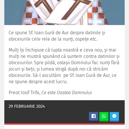
Ce spune Sf. Ioan Gură de Aur despre datinile şi
obiceiurile cele rele de la nunţi, ospeţe etc.
Mulţi îşi închipuie că lupta noastră e ceva nou, şi mai
mulţi ne mustră spunând că suntem contra datinilor şi
obiceiurilor. Spre pildă, ostaşii Domnului fac nunţi fără
jocuri şi beţii, şi lumea strigă după noi că stricăm
obiceiurile. Să-l ascultăm pe Sf. Ioan Gură de Aur, ce
ne spune despre acest lucru.
Preot Iosif Trifa,
Ce este Oastea Domnului
29 FEBRUARIE 2024
OASTEADOMNULUI.INFO