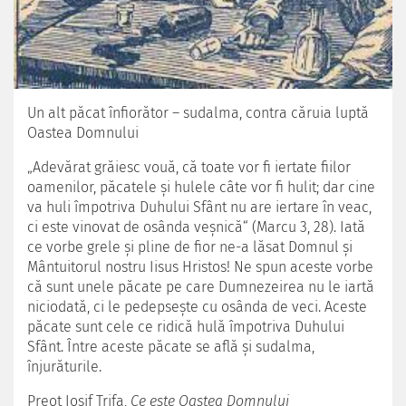
Un alt păcat înfiorător – sudalma, contra căruia luptă
Oastea Domnului
„Adevărat grăiesc vouă, că toate vor fi iertate fiilor
oamenilor, păcatele şi hulele câte vor fi hulit; dar cine
va huli împotriva Duhului Sfânt nu are iertare în veac,
ci este vinovat de osânda veşnică“ (Marcu 3, 28). Iată
ce vorbe grele şi pline de fior ne-a lăsat Domnul şi
Mântuitorul nostru Iisus Hristos! Ne spun aceste vorbe
că sunt unele păcate pe care Dumnezeirea nu le iartă
niciodată, ci le pedepseşte cu osânda de veci. Aceste
păcate sunt cele ce ridică hulă împotriva Duhului
Sfânt. Între aceste păcate se află şi sudalma,
înjurăturile.
Preot Iosif Trifa,
Ce este Oastea Domnului