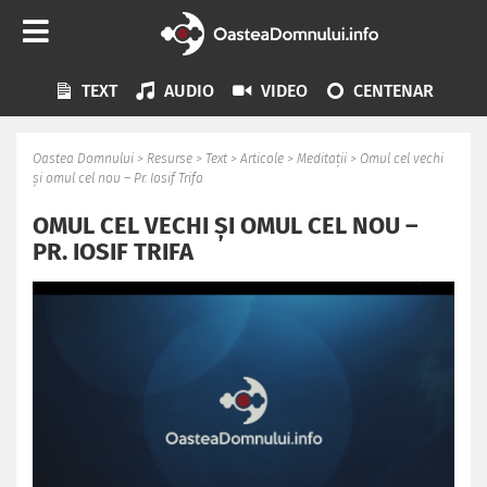
TEXT
AUDIO
VIDEO
CENTENAR
Oastea Domnului
>
Resurse
>
Text
>
Articole
>
Meditații
>
Omul cel vechi
și omul cel nou – Pr. Iosif Trifa
OMUL CEL VECHI ȘI OMUL CEL NOU –
PR. IOSIF TRIFA