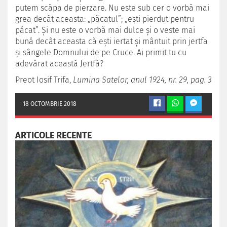
putem scăpa de pierzare. Nu este sub cer o vorbă mai
grea decât aceasta: „păcatul”; „eşti pierdut pentru
păcat”. Şi nu este o vorbă mai dulce şi o veste mai
bună decât aceasta că eşti iertat şi mântuit prin jertfa
şi sângele Domnului de pe Cruce. Ai primit tu cu
adevărat această Jertfă?
Preot Iosif Trifa,
Lumina Satelor, anul 1924, nr. 29, pag. 3
18 OCTOMBRIE 2018
ARTICOLE RECENTE