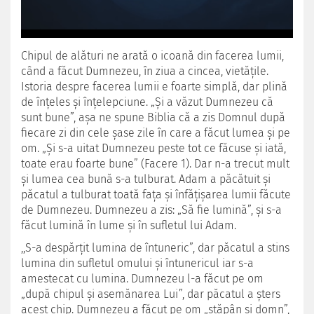
Chipul de alături ne arată o icoană din facerea lumii,
când a făcut Dumnezeu, în ziua a cincea, vietăţile.
Istoria despre facerea lumii e foarte simplă, dar plină
de înţeles şi înţelepciune. „Şi a văzut Dumnezeu că
sunt bune”, aşa ne spune Biblia că a zis Domnul după
fiecare zi din cele şase zile în care a făcut lumea şi pe
om. „Şi s-a uitat Dumnezeu peste tot ce făcuse şi iată,
toate erau foarte bune” (Facere 1).
Dar n-a trecut mult
şi lumea cea bună s-a tulburat. Adam a păcătuit şi
păcatul a tulburat toată faţa şi înfăţişarea lumii făcute
de Dumnezeu. Dumnezeu a zis: „Să fie lumină”, şi s-a
făcut lumină în lume şi în sufletul lui Adam.
,,S-a despărţit lumina de întuneric”, dar păcatul a stins
lumina din sufletul omului şi întunericul iar s-a
amestecat cu lumina. Dumnezeu l-a făcut pe om
„după chipul şi asemănarea Lui”, dar păcatul a şters
acest chip. Dumnezeu a făcut pe om „stăpân şi domn”,