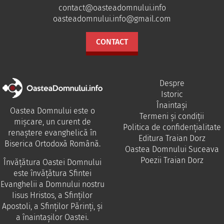
contact@oasteadomnului.info
oasteadomnului.info@gmail.com
CONTACT
Despre
Istoric
Înaintași
Oastea Domnului este o
Termeni și condiții
mișcare, un curent de
Politica de confidențialitate
renaștere evanghelică în
Editura Traian Dorz
Biserica Ortodoxă Română.
Oastea Domnului Suceava
Poezii Traian Dorz
Învăţătura Oastei Domnului
este învăţătura Sfintei
Evanghelii a Domnului nostru
Iisus Hristos, a Sfinţilor
Apostoli, a Sfinţilor Părinţi, şi
a înaintaşilor Oastei.