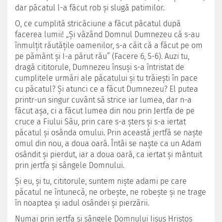
dar păcatul l-a făcut rob şi slugă patimilor.
O, ce cumplită stricăciune a făcut păcatul după
facerea lumii! „Şi văzând Domnul Dumnezeu că s-au
înmulţit răutăţile oamenilor, s-a căit că a făcut pe om
pe pământ şi I-a părut rău” (Facere 6, 5-6). Auzi tu,
dragă cititorule, Dumnezeu însuşi s-a întristat de
cumplitele urmări ale păcatului şi tu trăieşti în pace
cu păcatul? Şi atunci ce a făcut Dumnezeu? El putea
printr-un singur cuvânt să strice iar lumea, dar n-a
făcut aşa, ci a făcut lumea din nou prin Jertfa de pe
cruce a Fiului Său, prin care s-a şters şi s-a iertat
păcatul şi osânda omului. Prin această jertfă se naşte
omul din nou, a doua oară. Întâi se naşte ca un Adam
osândit şi pierdut, iar a doua oară, ca iertat şi mântuit
prin jertfa şi sângele Domnului.
Şi eu, şi tu, cititorule, suntem nişte adami pe care
păcatul ne întunecă, ne orbeşte, ne robeşte şi ne trage
în noaptea şi iadul osândei şi pierzării.
Numai prin jertfa şi sângele Domnului Iisus Hristos