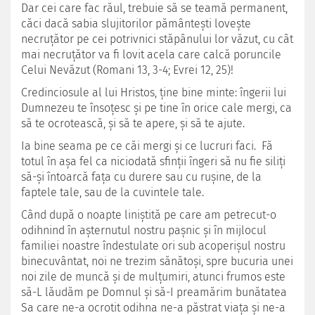
Dar cei care fac răul, trebuie să se teamă permanent,
căci dacă sabia slujitorilor pământeşti loveşte
necruţător pe cei potrivnici stăpânului lor văzut, cu cât
mai necruţător va fi lovit acela care calcă poruncile
Celui Nevăzut (Romani 13, 3-4; Evrei 12, 25)!
Credinciosule al lui Hristos, ţine bine minte: îngerii lui
Dumnezeu te însoţesc şi pe tine în orice cale mergi, ca
să te ocrotească, şi să te apere, şi să te ajute.
Ia bine seama pe ce căi mergi şi ce lucruri faci. Fă
totul în aşa fel ca niciodată sfinţii îngeri să nu fie siliţi
să-şi întoarcă faţa cu durere sau cu ruşine, de la
faptele tale, sau de la cuvintele tale.
Când după o noapte liniştită pe care am petrecut-o
odihnind în aşternutul nostru paşnic şi în mijlocul
familiei noastre îndestulate ori sub acoperişul nostru
binecuvântat, noi ne trezim sănătoşi, spre bucuria unei
noi zile de muncă şi de mulţumiri, atunci frumos este
să-L lăudăm pe Domnul şi să-I preamărim bunătatea
Sa care ne-a ocrotit odihna ne-a păstrat viaţa şi ne-a