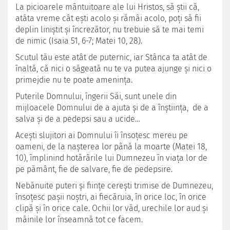
La picioarele mântuitoare ale lui Hristos, să ştii că,
atâta vreme cât eşti acolo şi rămâi acolo, poţi să fii
deplin liniştit şi încrezător, nu trebuie să te mai temi
de nimic (Isaia 51, 6-7; Matei 10, 28).
Scutul tău este atât de puternic, iar Stânca ta atât de
înaltă, că nici o săgeată nu te va putea ajunge şi nici o
primejdie nu te poate ameninţa.
Puterile Domnului, îngerii Săi, sunt unele din
mijloacele Domnului de a ajuta şi de a înştiinţa, de a
salva şi de a pedepsi sau a ucide…
Aceşti slujitori ai Domnului îi însoţesc mereu pe
oameni, de la naşterea lor până la moarte (Matei 18,
10), împlinind hotărârile lui Dumnezeu în viaţa lor de
pe pământ, fie de salvare, fie de pedepsire.
Nebănuite puteri şi fiinţe cereşti trimise de Dumnezeu,
însoţesc paşii noştri, ai fiecăruia, în orice loc, în orice
clipă şi în orice cale. Ochii lor văd, urechile lor aud şi
mâinile lor înseamnă tot ce facem.