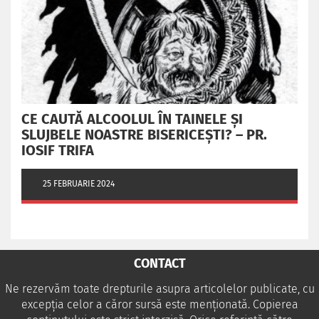
CE CAUTĂ ALCOOLUL ÎN TAINELE ŞI
SLUJBELE NOASTRE BISERICEŞTI? – PR.
IOSIF TRIFA
25 FEBRUARIE 2024
CONTACT
Ne rezervăm toate drepturile asupra articolelor publicate, cu
excepția celor a căror sursă este menționată. Copierea