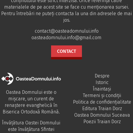
conținutului este strict interzisă. Orice referință către
materialele de pe acest site se face cu menționarea sursei.
Pentru întrebări ne puteţi contacta la una din adresele de mai
jos.
contact@oasteadomnului.info
oasteadomnului.info@gmail.com
CONTACT
Despre
Istoric
Înaintași
Oastea Domnului este o
Termeni și condiții
mișcare, un curent de
Politica de confidențialitate
renaștere evanghelică în
Editura Traian Dorz
Biserica Ortodoxă Română.
Oastea Domnului Suceava
Poezii Traian Dorz
Învăţătura Oastei Domnului
este învăţătura Sfintei