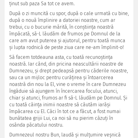
ţinut sub paza Sa tot ce avem.
După o zi muncită cu spor, după o cale urmată cu bine,
după o nouă împlinire a datoriei noastre, cum ar
trebui, cu o bucurie mărită, în conştiinţa noastră
împăcată, să-L lăudăm de frumos pe Domnul de la
care am avut puterea şi ajutorul, pentru toată munca
şi lupta rodnică de peste ziua care ne-am împlinit-o!
Să facem totdeauna asta, cu toată recunoştinţa
noastră. Iar când, din pricina neascultării noastre de
Dumnezeu, şi drept pedeapsă pentru căderile noastre,
sau ca un mijloc pentru curăţirea şi întoarcerea
noastră din nou la El, vine o vreme în care Dumnezeu
îngăduie să ajungem în încercarea focului, atunci,
chiar şi atunci, frumos ar fi să-L lăudăm pe Domnul. Şi
cu toată căinţa inimii noastre să căutăm iarăşi
împăcarea cu El. Căci în tot ce a făcut, a fost numai
bunătatea grijii Lui, ca noi să nu pierim căzuţi în
osânda păcatului nostru.
Dumnezeul nostru Bun, laudă şi mulţumire veşnică