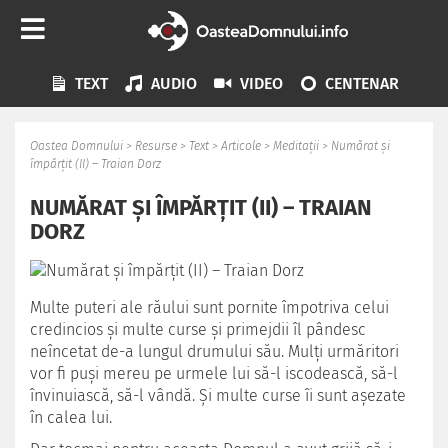
TEXT
AUDIO
VIDEO
CENTENAR
Oastea Domnului
>
Resurse
>
Text
>
Articole
>
Meditații
>
Numărat şi
împărţit (II) – Traian Dorz
NUMĂRAT ŞI ÎMPĂRŢIT (II) – TRAIAN
DORZ
Multe puteri ale răului sunt pornite împotriva celui
credincios şi multe curse şi primejdii îl pândesc
neîncetat de-a lungul drumului său. Mulţi urmăritori
vor fi puşi mereu pe urmele lui să-l iscodească, să-l
învinuiască, să-l vândă. Şi multe curse îi sunt aşezate
în calea lui.