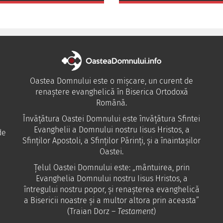
Oastea Domnului este o mișcare, un curent de
renaștere evanghelică în Biserica Ortodoxă
Română.
Învăţătura Oastei Domnului este învăţătura Sfintei
Evanghelii a Domnului nostru Iisus Hristos, a
de
Sfinţilor Apostoli, a Sfinţilor Părinţi, şi a înaintaşilor
Oastei.
Ţelul Oastei Domnului este: „mântuirea, prin
Evanghelia Domnului nostru Iisus Hristos, a
întregului nostru popor, şi renaşterea evanghelică
a Bisericii noastre şi a multor altora prin aceasta”
(Traian Dorz –
Testament
)