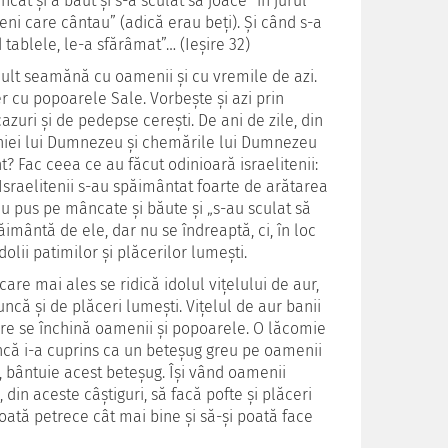
ncat şi a băut şi s-a sculat să joace” în jurul
eni care cântau” (adică erau beţi). Şi când s-a
d tablele, le-a sfărâmat”… (Ieşire 32)
 mult seamănă cu oamenii şi cu vremile de azi.
r cu popoarele Sale. Vorbeşte şi azi prin
azuri şi de pedepse cereşti. De ani de zile, din
mâniei lui Dumnezeu şi chemările lui Dumnezeu
? Fac ceea ce au făcut odinioară israelitenii:
 Israelitenii s-au spăimântat foarte de arătarea
-au pus pe mâncate şi băute şi „s-au sculat să
ăimântă de ele, dar nu se îndreaptă, ci, în loc
lii patimilor şi plăcerilor lumeşti.
care mai ales se ridică idolul viţelului de aur,
ncă şi de plăceri lumeşti. Viţelul de aur banii
are se închină oamenii şi popoarele. O lăcomie
uncă i-a cuprins ca un beteşug greu pe oamenii
aţi, bântuie acest beteşug. Îşi vând oamenii
 din aceste câştiguri, să facă pofte şi plăceri
oată petrece cât mai bine şi să-şi poată face