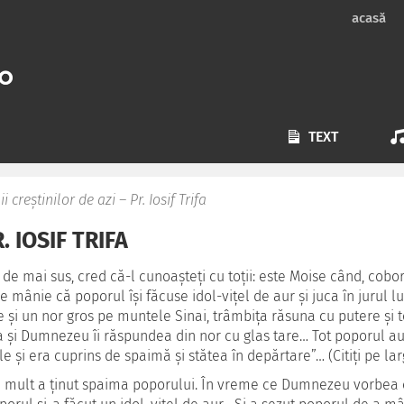
acasă
TEXT
ii creştinilor de azi – Pr. Iosif Trifa
. IOSIF TRIFA
 de mai sus, cred că-l cunoaşteţi cu toţii: este Moise când, cob
de mânie că poporul îşi făcuse idol-viţel de aur şi juca în jurul lui
e şi un nor gros pe muntele Sinai, trâmbiţa răsuna cu putere şi
 şi Dumnezeu îi răspundea din nor cu glas tare… Tot poporul au
le şi era cuprins de spaimă şi stătea în depărtare”… (Citiţi pe larg 
 mult a ţinut spaima poporului. În vreme ce Dumnezeu vorbea cu