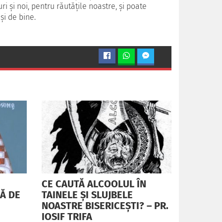
i şi noi, pentru răutăţile noastre, şi poate
şi de bine.
CE CAUTĂ ALCOOLUL ÎN
RĂ DE
TAINELE ŞI SLUJBELE
NOASTRE BISERICEŞTI? – PR.
IOSIF TRIFA