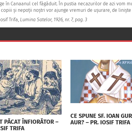
ge în Canaanul cel făgăduit. În pustia necazurilor de azi vom mur
copiii şi nepoţii noştri vor ajunge vremuri de ușurare, de linişte 
osif Trifa,
Lumina Satelor, 1926, nr. 7, pag. 3
CE SPUNE SF. IOAN GU
T PĂCAT ÎNFIORĂTOR –
AUR? – PR. IOSIF TRIFA
OSIF TRIFA