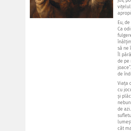
jos, p
viţelu
apropi
Eu, de
Ca odi
fulger
înălţi
să ne 
Îl păr
de pe 
joace”
de înd
Viaţa 
cu joc
şi plă
nebună
de azi
suflet
lumeşt
cât ma