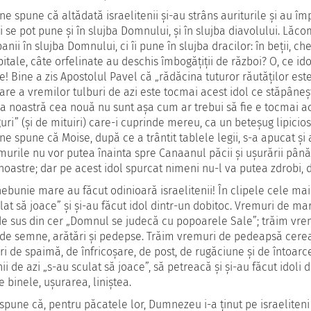
 ne spune că altădată israelitenii şi-au strâns auriturile şi au împ
ii se pot pune şi în slujba Domnului, şi în slujba diavolului. Lăco
nii în slujba Domnului, ci îi pune în slujba dracilor: în beţii, chef
pitale, câte orfelinate au deschis îmbogăţiţii de război? O, ce ido
e! Bine a zis Apostolul Pavel că „rădăcina tuturor răutăţilor este 
re a vremilor tulburi de azi este tocmai acest idol ce stăpâneşte
ra noastră cea nouă nu sunt aşa cum ar trebui să fie e tocmai ac
guri” (şi de mituiri) care-i cuprinde mereu, ca un beteşug lipicios,
 ne spune că Moise, după ce a trântit tablele legii, s-a apucat şi a
murile nu vor putea înainta spre Canaanul păcii şi uşurării până
 noastre; dar pe acest idol spurcat nimeni nu-l va putea zdrobi,
nebunie mare au făcut odinioară israelitenii! În clipele cele mai
lat să joace” şi şi-au făcut idol dintr-un dobitoc. Vremuri de ma
e sus din cer „Domnul se judecă cu popoarele Sale”; trăim vre
 de semne, arătări şi pedepse. Trăim vremuri de pedeapsă cereas
i de spaimă, de înfricoşare, de post, de rugăciune şi de întoar
i de azi „s-au sculat să joace”, să petreacă şi şi-au făcut idoli 
e binele, uşurarea, liniştea.
 spune că, pentru păcatele lor, Dumnezeu i-a ţinut pe israeliteni 