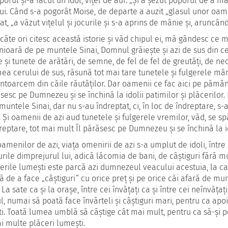
oporul şi-a făcut un idol, viţel de aur. „Şi a şezut poporul de a mâ
lui. Când s-a pogorât Moise, de departe a auzit „glasul unor oam
at, „a văzut viţelul şi jocurile şi s-a aprins de mânie şi, aruncân
 câte ori citesc această istorie şi văd chipul ei, mă gândesc ce
nioară de pe muntele Sinai, Domnul grăieşte şi azi de sus din ce
e şi tunete de arătări, de semne, de fel de fel de greutăţi, de nec
mea cerului de sus, răsună tot mai tare tunetele şi fulgerele 
întoarcem din căile răutăţilor. Dar oamenii ce fac aici pe pământ
ăsesc pe Dumnezeu şi se închină la idolii patimilor şi plăcerilor.
muntele Sinai, dar nu s-au îndreptat, ci, în loc de îndreptare, s
. Şi oamenii de azi aud tunetele şi fulgerele vremilor, văd, se sp
reptare, tot mai mult Îl părăsesc pe Dumnezeu şi se închină la ido
oamenilor de azi, viaţa omenirii de azi s-a umplut de idoli, între 
urile dimprejurul lui, adică lăcomia de bani, de câştiguri fără mu
cerile lumeşti este parcă azi dumnezeul veacului acestuia, la c
 de a face „câştiguri“ cu orice preţ şi pe orice căi afară de m
. La sate ca şi la oraşe, între cei învăţaţi ca şi între cei neînvăţ
ul, numai să poată face învârteli şi câştiguri mari, pentru ca apoi,
i. Toată lumea umblă să câştige cât mai mult, pentru ca să-şi p
i multe plăceri lumeşti.