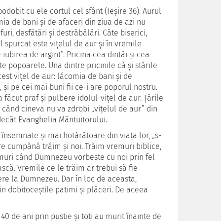
odobit cu ele cortul cel sfânt (Ieşire 36). Aurul
mia de bani şi de afaceri din ziua de azi nu
uri, desfătări şi destrăbălări. Câte biserici,
l spurcat este viţelul de aur şi în vremile
iubirea de argint”. Pricina cea dintâi şi cea
 popoarele. Una dintre pricinile că şi stările
est viţel de aur: lăcomia de bani şi de
 şi pe cei mai buni fii ce-i are poporul nostru.
 făcut praf şi pulbere idolul-viţel de aur. Țările
 când cineva nu va zdrobi „viţelul de aur” din
 decât Evanghelia Mântuitorului.
 însemnate şi mai hotărâtoare din viaţa lor, „s-
re cumpănă trăim şi noi. Trăim vremuri biblice,
muri când Dumnezeu vorbeşte cu noi prin fel
că. Vremile ce le trăim ar trebui să fie
cere la Dumnezeu. Dar în loc de aceasta,
din dobitoceştile patimi şi plăceri. De aceea
40 de ani prin pustie şi toţi au murit înainte de