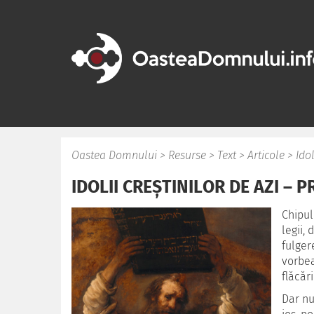
Oastea Domnului
>
Resurse
>
Text
>
Articole
>
Idol
IDOLII CREŞTINILOR DE AZI – PR
Chipul
legii, 
fulger
vorbea
flăcări
Dar nu