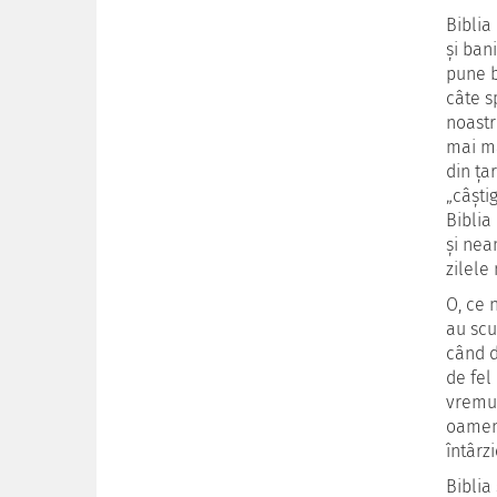
Biblia
şi ban
pune ba
câte s
noastr
mai ma
din ţa
„câşti
Biblia
şi nea
zilele
O, ce 
au scu
când d
de fel
vremur
oameni
întârzi
Biblia