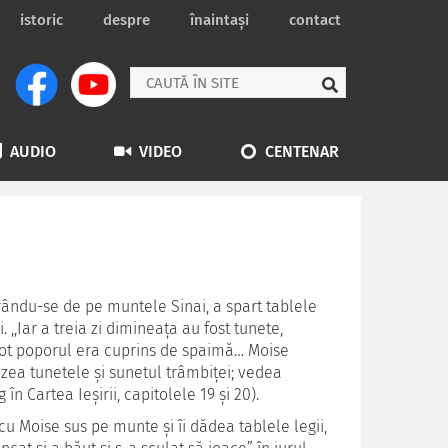
istoric
despre
înaintași
contact
AUDIO
VIDEO
CENTENAR
orându-se de pe muntele Sinai, a spart tablele
. ,,Iar a treia zi dimineaţa au fost tunete,
 tot poporul era cuprins de spaimă… Moise
zea tunetele şi sunetul trâmbiţei; vedea
în Cartea Ieşirii, capitolele 19 şi 20).
 Moise sus pe munte şi îi dădea tablele legii,