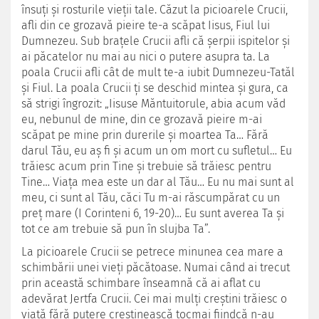
însuți şi rosturile vieții tale. Căzut la picioarele Crucii,
afli din ce grozavă pieire te-a scăpat Iisus, Fiul lui
Dumnezeu. Sub braţele Crucii afli că şerpii ispitelor şi
ai păcatelor nu mai au nici o putere asupra ta. La
poala Crucii afli cât de mult te-a iubit Dumnezeu-Tatăl
şi Fiul. La poala Crucii ţi se deschid mintea şi gura, ca
să strigi îngrozit: „Iisuse Măntuitorule, abia acum văd
eu, nebunul de mine, din ce grozavă pieire m-ai
scăpat pe mine prin durerile şi moartea Ta… Fără
darul Tău, eu aş fi şi acum un om mort cu sufletul… Eu
trăiesc acum prin Tine şi trebuie să trăiesc pentru
Tine… Viaţa mea este un dar al Tău… Eu nu mai sunt al
meu, ci sunt al Tău, căci Tu m-ai răscumpărat cu un
preţ mare (I Corinteni 6, 19-20)… Eu sunt averea Ta şi
tot ce am trebuie să pun în slujba Ta”.
La picioarele Crucii se petrece minunea cea mare a
schimbării unei vieţi păcătoase. Numai când ai trecut
prin această schimbare înseamnă că ai aflat cu
adevărat Jertfa Crucii. Cei mai mulţi creştini trăiesc o
viaţă fără putere creştinească tocmai fiindcă n-au