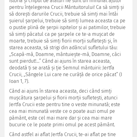
istoria şi chipul de alături ne sunt un minunat ajutor
pentru înţelegerea Crucii Mântuitorului! Ca să simţi şi
să doreşti darurile Crucii, trebuie să simţi mai întâi
şuierul şarpelui, trebuie să simţi lumea aceasta ca pe
o pustie plină de şerpii ispitelor şi ai patimilor, trebuie
să simţi păcatul ca pe şarpele ce te-a muşcat de
moarte, trebuie să simţi fiorii morţii sufleteşti şi, în
starea aceasta, să strigi din adâncul sufletului tău:
„Scapă-mă, Doamne, mântuieşte-mă, Doamne, căci
sunt pierdut!…” Când ai ajuns în starea aceasta,
deodată ţi se arată şi ţie Semnul mântuirii: Jertfa
Crucii, „Sângele Lui care ne curăţă de orice păcat” (I
Ioan 1, 7).
Când ai ajuns în starea aceasta, deci când simţi
muşcătura şarpelui şi fiorii morţii sufleteşti, atunci
Jertfa Crucii este pentru tine o veste minunată; este
cea mai minunată veste ce o poate auzi omul pe
pământ, este cel mai mare dar şi cea mai mare
bucurie ce le poate primi omul pe acest pământ.
Când astfel ai aflat Jertfa Crucii, te-ai aflat pe tine