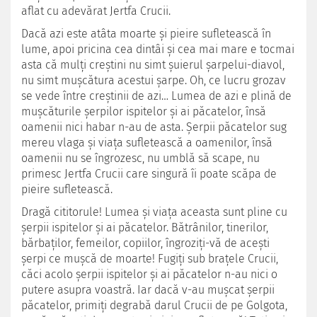
aflat cu adevărat Jertfa Crucii.
Dacă azi este atâta moarte şi pieire sufletească în
lume, apoi pricina cea dintâi şi cea mai mare e tocmai
asta că mulţi creştini nu simt şuierul şarpelui-diavol,
nu simt muşcătura acestui şarpe. Oh, ce lucru grozav
se vede între creştinii de azi… Lumea de azi e plină de
muşcăturile şerpilor ispitelor şi ai păcatelor, însă
oamenii nici habar n-au de asta. Şerpii păcatelor sug
mereu vlaga şi viaţa sufletească a oamenilor, însă
oamenii nu se îngrozesc, nu umblă să scape, nu
primesc Jertfa Crucii care singură îi poate scăpa de
pieire sufletească.
Dragă cititorule! Lumea şi viaţa aceasta sunt pline cu
şerpii ispitelor şi ai păcatelor. Bătrânilor, tinerilor,
bărbaţilor, femeilor, copiilor, îngroziţi-vă de acești
şerpi ce muşcă de moarte! Fugiţi sub braţele Crucii,
căci acolo şerpii ispitelor şi ai păcatelor n-au nici o
putere asupra voastră. Iar dacă v-au muşcat şerpii
păcatelor, primiţi degrabă darul Crucii de pe Golgota,