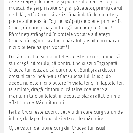
ca să scăpaţi de moarte şi pieire sufletească! Toţi cei
muşcaţi de şerpii ispitelor şi ai păcatelor, primiţi darul
ce-l dă Jertfa Crucii şi veţi scăpa îndată de moarte şi
pieire sufletească! Toţi cei scăpaţi de pieire prin Jertfa
Crucii, rămâneți viaţa întreagă sub braţele Crucii!
Rămâneţi strângând în braţele voastre sufleteşti
Crucea răstignirii, şi atunci păcatul şi ispita nu mai au
nici o putere asupra voastră!
Dacă n-ai aflat şi n-ai înţeles aceste lucruri, atunci să
ştii, dragă cititorule, că pentru tine şi azi e îngropată
Crucea lui Iisus, adică darurile ei. Sunt şi azi destui
creştini care încă n-au aflat Crucea lui Iisus şi de
aceea nu este nici o putere în viaţa lor şi în faptele lor.
Ia aminte, dragă cititorule, că taina cea mare a
mântuirii tale sufleteşti în aceasta stă: ai aflat, ori n-ai
aflat Crucea Mântuitorului.
Jertfa Crucii este izvorul cel viu din care curg valuri de
iubire, de fapte bune, de iertare, de mântuire.
O, ce valuri de iubire curg din Crucea lui Iisus!