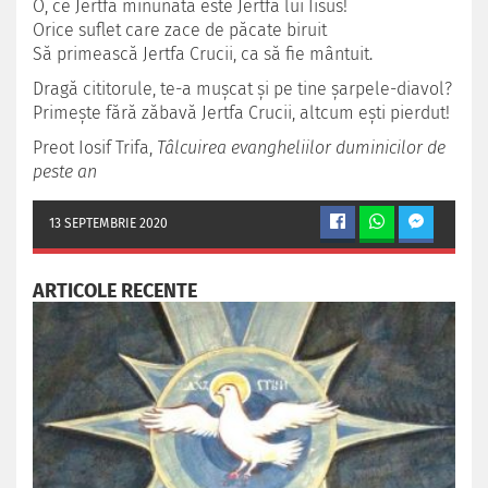
O, ce Jertfă minunată este Jertfa lui Iisus!
Orice suflet care zace de păcate biruit
Să primească Jertfa Crucii, ca să fie mântuit.
Dragă cititorule, te-a muşcat şi pe tine şarpele-diavol?
Primeşte fără zăbavă Jertfa Crucii, altcum eşti pierdut!
Preot Iosif Trifa,
Tâlcuirea evangheliilor duminicilor de
peste an
13 SEPTEMBRIE 2020
ARTICOLE RECENTE