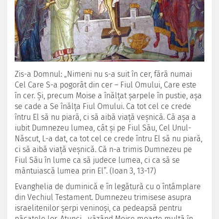
Zis-a Domnul: „Nimeni nu s-a suit în cer, fără numai
Cel Care S-a pogorât din cer – Fiul Omului, Care este
în cer. Şi, precum Moise a înălţat şarpele în pustie, aşa
se cade a Se înălţa Fiul Omului. Ca tot cel ce crede
întru El să nu piară, ci să aibă viaţă veşnică. Că aşa a
iubit Dumnezeu lumea, cât şi pe Fiul Său, Cel Unul-
Născut, L-a dat, ca tot cel ce crede întru El să nu piară,
ci să aibă viaţă veşnică. Că n-a trimis Dumnezeu pe
Fiul Său în lume ca să judece lumea, ci ca să se
mântuiască lumea prin El”. (Ioan 3, 13-17)
Evanghelia de duminică e în legătură cu o întâmplare
din Vechiul Testament. Dumnezeu trimisese asupra
israelitenilor şerpi veninoşi, ca pedeapsă pentru
păcatele lor. Atunci, „văzând Moise moarte multă în