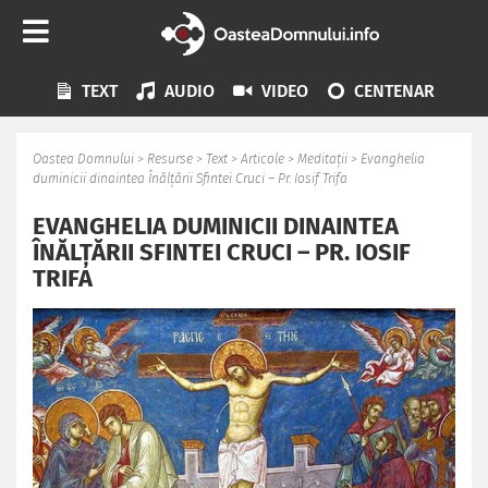
TEXT
AUDIO
VIDEO
CENTENAR
Oastea Domnului
>
Resurse
>
Text
>
Articole
>
Meditații
>
Evanghelia
duminicii dinaintea Înălțării Sfintei Cruci – Pr. Iosif Trifa
EVANGHELIA DUMINICII DINAINTEA
ÎNĂLȚĂRII SFINTEI CRUCI – PR. IOSIF
TRIFA