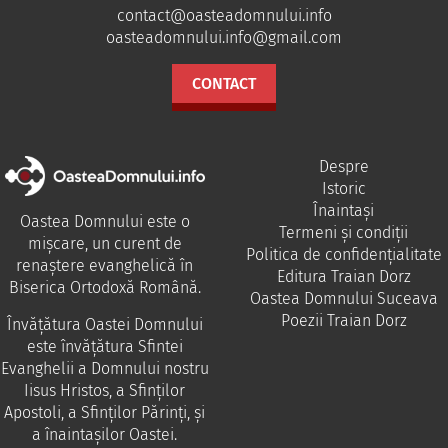
contact@oasteadomnului.info
oasteadomnului.info@gmail.com
CONTACT
Despre
Istoric
Înaintași
Oastea Domnului este o
Termeni și condiții
mișcare, un curent de
Politica de confidențialitate
renaștere evanghelică în
Editura Traian Dorz
Biserica Ortodoxă Română.
Oastea Domnului Suceava
Poezii Traian Dorz
Învăţătura Oastei Domnului
este învăţătura Sfintei
Evanghelii a Domnului nostru
Iisus Hristos, a Sfinţilor
Apostoli, a Sfinţilor Părinţi, şi
a înaintaşilor Oastei.