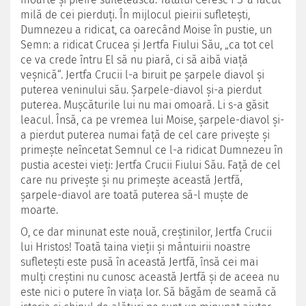
milă de cei pierduţi. În mijlocul pieirii sufleteşti,
Dumnezeu a ridicat, ca oarecând Moise în pustie, un
Semn: a ridicat Crucea şi Jertfa Fiului Său, „ca tot cel
ce va crede întru El să nu piară, ci să aibă viaţă
veşnică“. Jertfa Crucii l-a biruit pe şarpele diavol şi
puterea veninului său. Şarpele-diavol şi-a pierdut
puterea. Muşcăturile lui nu mai omoară. Li s-a găsit
leacul. Însă, ca pe vremea lui Moise, şarpele-diavol şi-
a pierdut puterea numai faţă de cel care priveşte şi
primeşte neîncetat Semnul ce l-a ridicat Dumnezeu în
pustia acestei vieţi: Jertfa Crucii Fiului Său. Faţă de cel
care nu priveşte şi nu primeşte această Jertfă,
şarpele-diavol are toată puterea să-l muşte de
moarte.
O, ce dar minunat este nouă, creştinilor, Jertfa Crucii
lui Hristos! Toată taina vieţii şi mântuirii noastre
sufleteşti este pusă în această Jertfă, însă cei mai
mulţi creştini nu cunosc această Jertfă şi de aceea nu
este nici o putere în viaţa lor. Să băgăm de seamă că