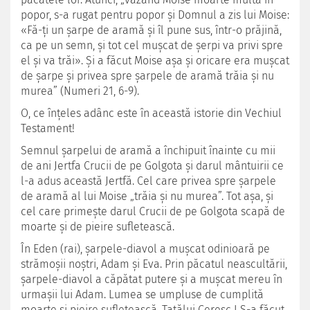
popor, s-a rugat pentru popor şi Domnul a zis lui Moise:
«Fă-ţi un şarpe de aramă şi îl pune sus, într-o prăjină,
ca pe un semn, şi tot cel muşcat de şerpi va privi spre
el şi va trăi». Şi a făcut Moise aşa şi oricare era muşcat
de şarpe şi privea spre şarpele de aramă trăia şi nu
murea” (Numeri 21, 6-9).
O, ce înţeles adânc este în această istorie din Vechiul
Testament!
Semnul şarpelui de aramă a închipuit înainte cu mii
de ani Jertfa Crucii de pe Golgota şi darul mântuirii ce
l-a adus această Jertfă. Cel care privea spre şarpele
de aramă al lui Moise „trăia şi nu murea”. Tot aşa, şi
cel care primeşte darul Crucii de pe Golgota scapă de
moarte şi de pieire sufletească.
În Eden (rai), şarpele-diavol a muşcat odinioară pe
strămoşii noştri, Adam şi Eva. Prin păcatul neascultării,
şarpele-diavol a căpătat putere şi a muşcat mereu în
urmaşii lui Adam. Lumea se umpluse de cumplită
moarte şi pieire sufletească. Tatălui Ceresc I S-a făcut