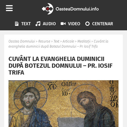
TEXT
AUDIO
VIDEO
CENTENAR
Oastea Domnului
>
Resurse
>
Text
>
Articole
>
Meditații
>
Cuvânt la
evanghelia duminicii după Botezul Domnului – Pr. Iosif Trifa
CUVÂNT LA EVANGHELIA DUMINICII
DUPĂ BOTEZUL DOMNULUI – PR. IOSIF
TRIFA