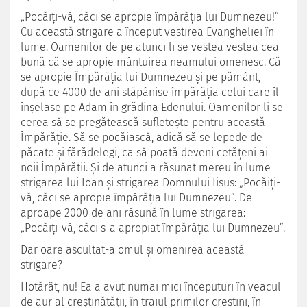
„Pocăiţi-vă, căci se apropie împărăţia lui Dumnezeu!”
Cu această strigare a început vestirea Evangheliei în
lume. Oamenilor de pe atunci li se vestea vestea cea
bună că se apropie mântuirea neamului omenesc. Că
se apropie Împărăţia lui Dumnezeu şi pe pământ,
după ce 4000 de ani stăpânise împărăţia celui care îl
înşelase pe Adam în grădina Edenului. Oamenilor li se
cerea să se pregătească sufleteşte pentru această
Împărăţie. Să se pocăiască, adică să se lepede de
păcate şi fărădelegi, ca să poată deveni cetăţeni ai
noii Împărăţii. Și de atunci a răsunat mereu în lume
strigarea lui Ioan şi strigarea Domnului Iisus: „Pocăiţi-
vă, căci se apropie împărăţia lui Dumnezeu”. De
aproape 2000 de ani răsună în lume strigarea:
„Pocăiţi-vă, căci s-a apropiat împărăția lui Dumnezeu”.
Dar oare ascultat-a omul şi omenirea această
strigare?
Hotărât, nu! Ea a avut numai mici începuturi în veacul
de aur al creştinătăţii, în traiul primilor creştini, în