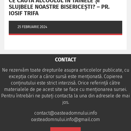
CE CAUTĂ ALCOOLUL ÎN TAINELE ŞI
SLUJBELE NOASTRE BISERICEŞTI? – PR.
IOSIF TRIFA
25 FEBRUARIE 2024
CONTACT
Ne rezervăm toate drepturile asupra articolelor publicate, cu
excepția celor a căror sursă este menționată. Copierea
conținutului este strict interzisă. Orice referință către
materialele de pe acest site se face cu menționarea sursei.
Pentru întrebări ne puteţi contacta la una din adresele de mai
jos.
contact@oasteadomnului.info
oasteadomnului.info@gmail.com