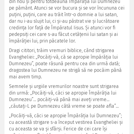
din nou şi pentru totdeauna Împărăţia lui Dumnezeu
pe pământ. Atunci se vor bucura şi se vor încununa cei
puțini, puţini, care au trăit într-o domnie a lui satan,
dar nu i-au slujit lui, ci şi-au păstrat vie şi lucrătoare
credinţa lor față de Împăratul Iisus. Şi atunci vor fi
pedepsiţi cei care s-au făcut cetăţenii lui satan şi ai
împărăției lui, prin păcatele lor.
Dragi cititori, trăim vremuri biblice, când strigarea
Evangheliei: „Pocăiţi-vă, că se apropie împărăţia lui
Dumnezeu”, poate răsună pentru cea din urmă dată;
dragostea lui Dumnezeu ne strigă să ne pocăim până
mai avem timp.
Semnele şi urgiile vremurilor noastre sunt strigarea
din urmă: „Pocăiţi-vă, căci se apropie Împărăţia lui
Dumnezeu”… pocăiţi-vă până mai aveţi vreme…
„căutați-L pe Dumnezeu câtă vreme se poate afla”…
„Pocăiţi-vă, căci se apropie Împărăția lui Dumnezeu”;
cu această strigare s-a început vestirea Evangheliei şi
cu aceasta se va şi sfârşi. Ferice de cei care îşi