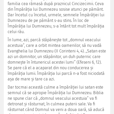
familia cea rămasă după praznicul Cincizecimii. Ceva
din Împărăţia lui Dumnezeu sosise atunci pe pământ.
Dar încetul cu încetul, urmele, semnele Împărăției lui
Dumnezeu de pe pământ s-au stins. În loc de
Împărăţia lui Dumnezeu, s-a întărit tot mult împărăția
celui rău.
În lume, azi, parcă stăpâneşte tot „domnul veacului
acestuia”, care a orbit mintea oamenilor, să nu vadă
Evanghelia lui Dumnezeu (II Corinteni 4, 4). „Satan este
azi un domnitor, un stăpânitor, un duh puternic care
domneşte în întunericul acestei lumi” (Efeseni 6, 12).
Se pare că el a acaparat din nou conducerea şi
împărăţia lumii. Împărăţia lui parcă n-a fost niciodată
aşa de mare şi tare ca azi.
Dar tocmai această culme a împărăției lui satan este
semnul că se apropie Împărăţia lui Dumnezeu. Biblia
ne spune clar că „domnul veacului acestuia” va fi
detronat şi răsturnat, în culmea puterii sale. Va fi
răsturnat când Domnul va veni a doua oară, să aducă