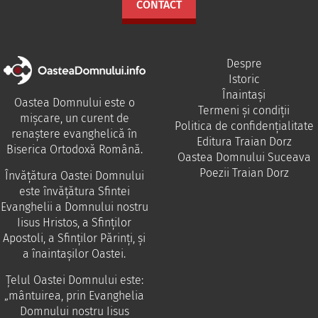
CONTACT
Despre
Istoric
Înaintași
Oastea Domnului este o
Termeni și condiții
mișcare, un curent de
Politica de confidențialitate
renaștere evanghelică în
Editura Traian Dorz
Biserica Ortodoxă Română.
Oastea Domnului Suceava
Poezii Traian Dorz
Învăţătura Oastei Domnului
este învăţătura Sfintei
Evanghelii a Domnului nostru
Iisus Hristos, a Sfinţilor
Apostoli, a Sfinţilor Părinţi, şi
a înaintaşilor Oastei.
Ţelul Oastei Domnului este:
„mântuirea, prin Evanghelia
Domnului nostru Iisus