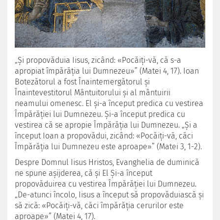
„Și propovăduia Iisus, zicând: «Pocăiţi-vă, că s-a
apropiat împărăţia lui Dumnezeu»” (Matei 4, 17). Ioan
Botezătorul a fost Înaintemergătorul şi
Înaintevestitorul Mântuitorului şi al mântuirii
neamului omenesc. El şi-a început predica cu vestirea
Împărăției lui Dumnezeu. Şi-a început predica cu
vestirea că se apropie Împărăţia lui Dumnezeu. „Şi a
început Ioan a propovădui, zicând: «Pocăiţi-vă, căci
Împărăţia lui Dumnezeu este aproape»” (Matei 3, 1-2).
Despre Domnul Iisus Hristos, Evanghelia de duminică
ne spune aşijderea, că şi El Şi-a început
propovăduirea cu vestirea Împărăției lui Dumnezeu.
„De-atunci încolo, Iisus a început să propovăduiască şi
să zică: «Pocăiţi-vă, căci împărăţia cerurilor este
aproape»” (Matei 4, 17).