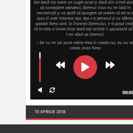
Dar dacă noi avem un cuget curat și dacă din inimă do
să cunoaștem adevărul, Domnul Iisus nu ne lasă în
necredință și ne ajută să ajungem să vedem că tot ce 
spus El este întocmai așa. Așa s-a petrecut și cu sfântu
apostol Toma care, la Învierea Domnului, n-a putut cre
că Hristos a înviat chiar dacă toți ceilalți îi spuseseră că
l-au văzut pe Domnul:
– De nu-mi voi pune mâna mea în coasta Lui, eu nu vo
crede, zicea Toma
00:0
15 APRILIE 2018