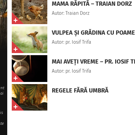
MAMA RĂPITĂ – TRAIAN DORZ
Autor: Traian Dorz
VULPEA ȘI GRĂDINA CU POAME –
Autor: pr. Iosif Trifa
MAI AVEȚI VREME – PR. IOSIF T
Autor: pr. Iosif Trifa
unt
REGELE FĂRĂ UMBRĂ
mai
is
ste