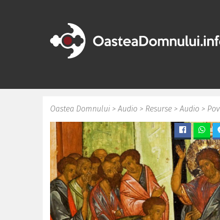
Oastea Domnului
>
Audio
>
Resurse
>
Audio
>
Pov