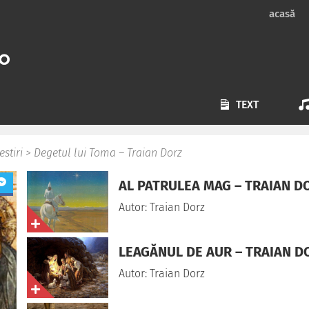
acasă
TEXT
estiri
>
Degetul lui Toma – Traian Dorz
AL PATRULEA MAG – TRAIAN D
Autor: Traian Dorz
LEAGĂNUL DE AUR – TRAIAN D
Autor: Traian Dorz