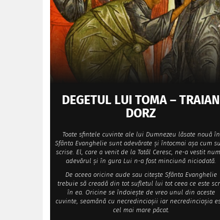
DEGETUL LUI TOMA – TRAIAN
DORZ
Toate sfintele cuvinte ale lui Dumnezeu lăsate nouă în
Sfânta Evanghelie sunt adevărate și întocmai așa cum s
scrise. El, care a venit de la Tatăl Ceresc, ne-a vestit nu
adevărul și în gura Lui n-a fost minciună niciodată.
De aceea oricine aude sau citește Sfânta Evanghelie
trebuie să creadă din tot sufletul lui tot ceea ce este scr
în ea. Oricine se îndoiește de vreo unul din aceste
cuvinte, seamănă cu necredincioșii iar necredincioșia e
cel mai mare păcat.