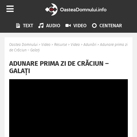
TEXT
AUDIO
VIDEO
CENTENAR
Oastea Domnului
>
Video
>
Resurse
>
Video
>
Adunări
>
Adunare prima zi
de Crăciun – Galați
ADUNARE PRIMA ZI DE CRĂCIUN –
GALAȚI