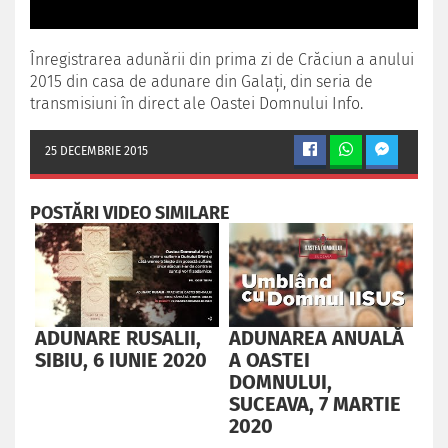
Înregistrarea adunării din prima zi de Crăciun a anului
2015 din casa de adunare din Galați, din seria de
transmisiuni în direct ale Oastei Domnului Info.
25 DECEMBRIE 2015
POSTĂRI VIDEO SIMILARE
ADUNARE RUSALII,
ADUNAREA ANUALĂ
AD
SIBIU, 6 IUNIE 2020
A OASTEI
C
DOMNULUI,
PĂ
SUCEAVA, 7 MARTIE
TR
2020
FE