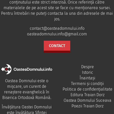
conținutului este strict interzisă. Orice referință către
materialele de pe acest site se face cu menționarea sursei.
Pentru întrebări ne puteţi contacta la una din adresele de mai
jos.
contact@oasteadomnului.info
oasteadomnului.info@gmail.com
CONTACT
Despre
Istoric
Înaintași
Oastea Domnului este o
Termeni și condiții
mișcare, un curent de
Politica de confidențialitate
renaștere evanghelică în
Editura Traian Dorz
Biserica Ortodoxă Română.
Oastea Domnului Suceava
Poezii Traian Dorz
Învăţătura Oastei Domnului
este învăţătura Sfintei