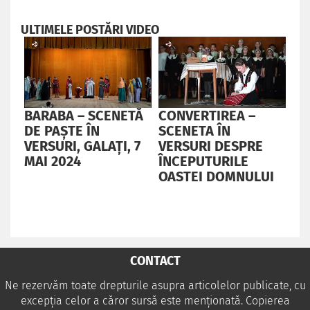
ULTIMELE POSTĂRI VIDEO
BARABA – SCENETĂ
CONVERTIREA –
CU
DE PAȘTE ÎN
SCENETA ÎN
PĂ
VERSURI, GALAȚI, 7
VERSURI DESPRE
CH
MAI 2024
ÎNCEPUTURILE
CE
OASTEI DOMNULUI
OA
GA
CONTACT
Ne rezervăm toate drepturile asupra articolelor publicate, cu
excepția celor a căror sursă este menționată. Copierea