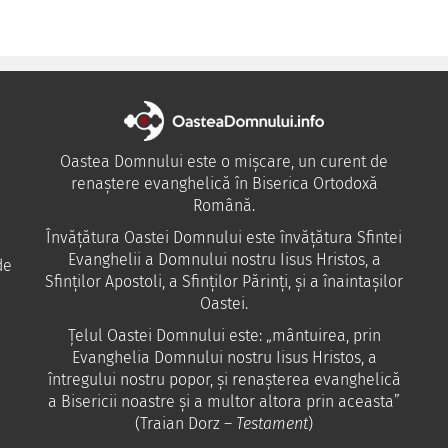
Oastea Domnului este o mișcare, un curent de
renaștere evanghelică în Biserica Ortodoxă
Română.
Învăţătura Oastei Domnului este învăţătura Sfintei
Evanghelii a Domnului nostru Iisus Hristos, a
de
Sfinţilor Apostoli, a Sfinţilor Părinţi, şi a înaintaşilor
Oastei.
Ţelul Oastei Domnului este: „mântuirea, prin
Evanghelia Domnului nostru Iisus Hristos, a
întregului nostru popor, şi renaşterea evanghelică
a Bisericii noastre şi a multor altora prin aceasta”
(Traian Dorz –
Testament
)