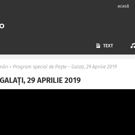
acasă
TEXT
nări
>
Program special de Paște – Galați, 29 Aprilie 2019
ALAȚI, 29 APRILIE 2019