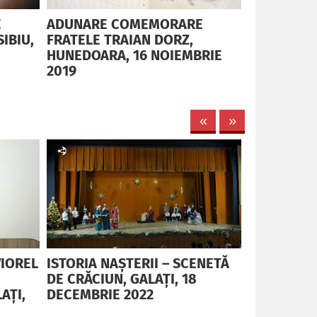
E
ADUNARE COMEMORARE
ADUNARE A
SIBIU,
FRATELE TRAIAN DORZ,
NOIEMBRIE
HUNEDOARA, 16 NOIEMBRIE
2019
VIOREL
ISTORIA NAȘTERII – SCENETĂ
RĂSPLATA 
DE CRĂCIUN, GALAȚI, 18
SCENETĂ D
AȚI,
DECEMBRIE 2022
18 DECEMB