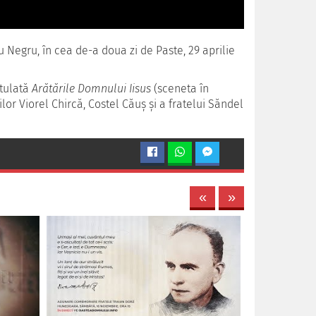
 Negru, în cea de-a doua zi de Paste, 29 aprilie
itulată
Arătările Domnului Iisus
(sceneta în
ților Viorel Chircă, Costel Căuș și a fratelui Săndel