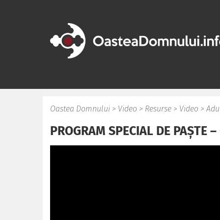
Oastea Domnului
>
Video
>
Resurse
>
Video
>
Adu
PROGRAM SPECIAL DE PAȘTE – G