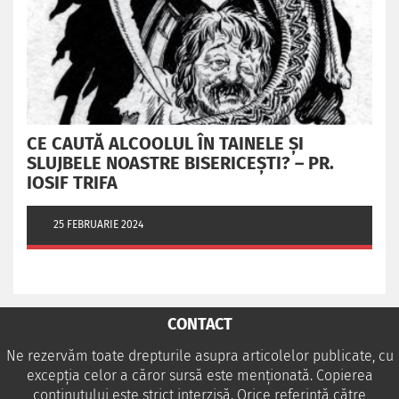
CE CAUTĂ ALCOOLUL ÎN TAINELE ŞI
SLUJBELE NOASTRE BISERICEŞTI? – PR.
IOSIF TRIFA
25 FEBRUARIE 2024
CONTACT
Ne rezervăm toate drepturile asupra articolelor publicate, cu
excepția celor a căror sursă este menționată. Copierea
conținutului este strict interzisă. Orice referință către