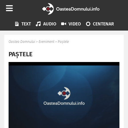
TEXT
AUDIO
VIDEO
CENTENAR
Oastea Domnului
>
Eveniment
>
Paștele
PAȘTELE