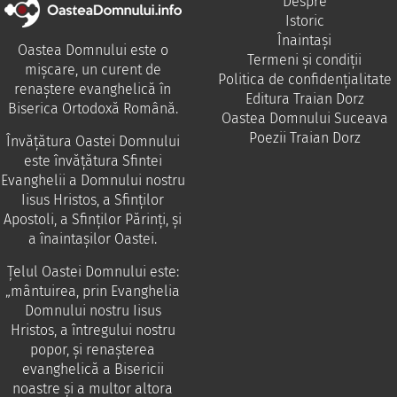
Despre
Istoric
Înaintași
Oastea Domnului este o
Termeni și condiții
mișcare, un curent de
Politica de confidențialitate
renaștere evanghelică în
Editura Traian Dorz
Biserica Ortodoxă Română.
Oastea Domnului Suceava
Poezii Traian Dorz
Învăţătura Oastei Domnului
este învăţătura Sfintei
Evanghelii a Domnului nostru
Iisus Hristos, a Sfinţilor
Apostoli, a Sfinţilor Părinţi, şi
a înaintaşilor Oastei.
Ţelul Oastei Domnului este:
„mântuirea, prin Evanghelia
Domnului nostru Iisus
Hristos, a întregului nostru
popor, şi renaşterea
evanghelică a Bisericii
noastre şi a multor altora