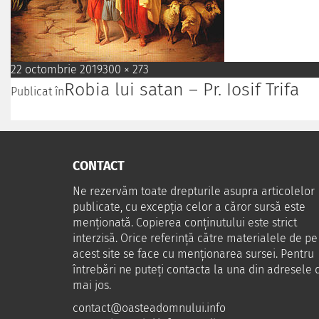
22 octombrie 2019
300 × 273
Robia lui satan – Pr. Iosif Trifa
Publicat în
CONTACT
Ne rezervăm toate drepturile asupra articolelor
publicate, cu excepția celor a căror sursă este
menționată. Copierea conținutului este strict
interzisă. Orice referință către materialele de pe
acest site se face cu menționarea sursei. Pentru
întrebări ne puteţi contacta la una din adresele 
mai jos.
contact@oasteadomnului.info