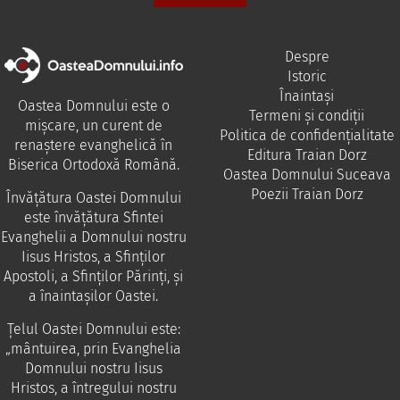
Despre
Istoric
Înaintași
Oastea Domnului este o
Termeni și condiții
mișcare, un curent de
Politica de confidențialitate
renaștere evanghelică în
Editura Traian Dorz
Biserica Ortodoxă Română.
Oastea Domnului Suceava
Poezii Traian Dorz
Învăţătura Oastei Domnului
este învăţătura Sfintei
Evanghelii a Domnului nostru
Iisus Hristos, a Sfinţilor
Apostoli, a Sfinţilor Părinţi, şi
a înaintaşilor Oastei.
Ţelul Oastei Domnului este:
„mântuirea, prin Evanghelia
Domnului nostru Iisus
Hristos, a întregului nostru