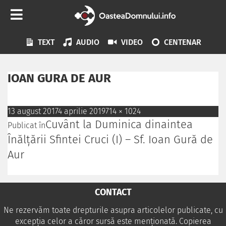
TEXT
AUDIO
VIDEO
CENTENAR
IOAN GURA DE AUR
13 august 2017
4 aprilie 2019
714 × 1024
Cuvânt la Duminica dinaintea
Publicat în
Înălțării Sfintei Cruci (I) – Sf. Ioan Gură de
Aur
CONTACT
Ne rezervăm toate drepturile asupra articolelor publicate, cu
excepția celor a căror sursă este menționată. Copierea