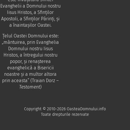
Evanghelii a Domnului nostru
Iisus Hristos, a Sfinţilor
Apostoli, a Sfinţilor Părinţi, şi
a înaintaşilor Oastei.
Ţelul Oastei Domnului este:
„mântuirea, prin Evanghelia
Domnului nostru Iisus
Hristos, a întregului nostru
popor, şi renaşterea
evanghelică a Bisericii
noastre şi a multor altora
prin aceasta” (Traian Dorz –
Testament
)
Copyright © 2010-2026 OasteaDomnului.info
Toate drepturile rezervate