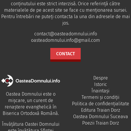
conținutului este strict interzisă. Orice referință către
materialele de pe acest site se face cu menționarea sursei.
Pentru întrebări ne puteţi contacta la una din adresele de mai
jos.
contact@oasteadomnului.info
oasteadomnului.info@gmail.com
CONTACT
Despre
Istoric
Înaintași
Oastea Domnului este o
Termeni și condiții
mișcare, un curent de
Politica de confidențialitate
renaștere evanghelică în
Editura Traian Dorz
Biserica Ortodoxă Română.
Oastea Domnului Suceava
Poezii Traian Dorz
Învăţătura Oastei Domnului
este învăţătura Sfintei