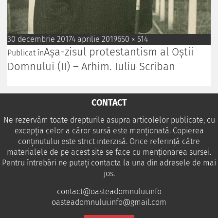
30 decembrie 2017
4 aprilie 2019
650 × 514
Așa-zisul protestantism al Oștii
Publicat în
Domnului (II) – Arhim. Iuliu Scriban
CONTACT
Ne rezervăm toate drepturile asupra articolelor publicate, cu
excepția celor a căror sursă este menționată. Copierea
conținutului este strict interzisă. Orice referință către
materialele de pe acest site se face cu menționarea sursei.
Pentru întrebări ne puteţi contacta la una din adresele de mai
jos.
contact@oasteadomnului.info
oasteadomnului.info@gmail.com