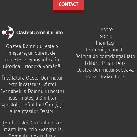
CONTACT
Despre
Istoric
Înaintași
Oastea Domnului este o
Termeni și condiții
mișcare, un curent de
Politica de confidențialitate
renaștere evanghelică în
Editura Traian Dorz
Biserica Ortodoxă Română.
Oastea Domnului Suceava
Poezii Traian Dorz
Învăţătura Oastei Domnului
este învăţătura Sfintei
Evanghelii a Domnului nostru
Iisus Hristos, a Sfinţilor
Apostoli, a Sfinţilor Părinţi, şi
a înaintaşilor Oastei.
Ţelul Oastei Domnului este:
„mântuirea, prin Evanghelia
Domnului nostru Iisus