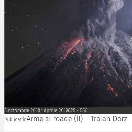
3 octombrie 2018
4 aprilie 2019
825 × 550
Arme și roade (II) – Traian Dorz
Publicat în