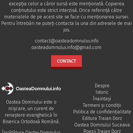
excepția celor a căror sursă este menționată. Copierea
conținutului este strict interzisă. Orice referință către
materialele de pe acest site se face cu menționarea sursei.
Pentru întrebări ne puteţi contacta la una din adresele de mai
jos.
contact@oasteadomnului.info
oasteadomnului.info@gmail.com
CONTACT
Despre
Istoric
Înaintași
Oastea Domnului este o
Termeni și condiții
mișcare, un curent de
Politica de confidențialitate
renaștere evanghelică în
Editura Traian Dorz
Biserica Ortodoxă Română.
Oastea Domnului Suceava
Poezii Traian Dorz
Învăţătura Oastei Domnului