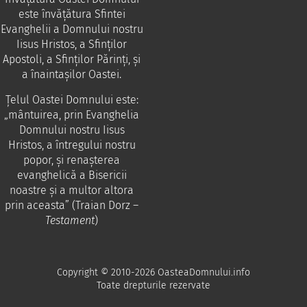
este învăţătura Sfintei
Evanghelii a Domnului nostru
Iisus Hristos, a Sfinţilor
Apostoli, a Sfinţilor Părinţi, şi
a înaintaşilor Oastei.
Ţelul Oastei Domnului este:
„mântuirea, prin Evanghelia
Domnului nostru Iisus
Hristos, a întregului nostru
popor, şi renaşterea
evanghelică a Bisericii
noastre şi a multor altora
prin aceasta” (Traian Dorz –
Testament
)
Copyright © 2010-2026 OasteaDomnului.info
Toate drepturile rezervate