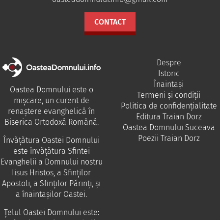
CONTACT
Despre
Istoric
Înaintași
Oastea Domnului este o
Termeni și condiții
mișcare, un curent de
Politica de confidențialitate
renaștere evanghelică în
Editura Traian Dorz
Biserica Ortodoxă Română.
Oastea Domnului Suceava
Poezii Traian Dorz
Învăţătura Oastei Domnului
este învăţătura Sfintei
Evanghelii a Domnului nostru
Iisus Hristos, a Sfinţilor
Apostoli, a Sfinţilor Părinţi, şi
a înaintaşilor Oastei.
Ţelul Oastei Domnului este: