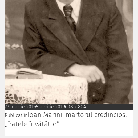
27 martie 2016
5 aprilie 2019
608 × 804
Ioan Marini, martorul credincios,
Publicat în
„fratele învățător”