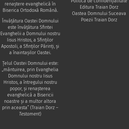
Politica de confidențialitate
renaștere evanghelică în
Editura Traian Dorz
Biserica Ortodoxă Română.
Oastea Domnului Suceava
Poezii Traian Dorz
Învăţătura Oastei Domnului
este învăţătura Sfintei
Evanghelii a Domnului nostru
Iisus Hristos, a Sfinţilor
Apostoli, a Sfinţilor Părinţi, şi
a înaintaşilor Oastei.
Ţelul Oastei Domnului este:
„mântuirea, prin Evanghelia
Domnului nostru Iisus
Hristos, a întregului nostru
popor, şi renaşterea
evanghelică a Bisericii
noastre şi a multor altora
prin aceasta” (Traian Dorz –
Testament
)