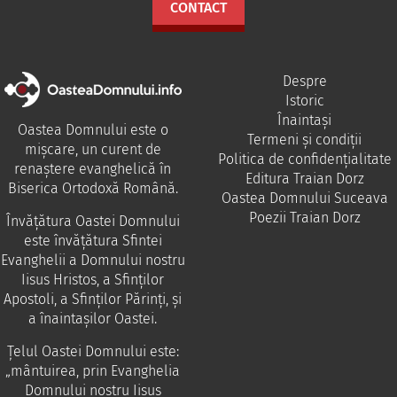
CONTACT
Despre
Istoric
Înaintași
Oastea Domnului este o
Termeni și condiții
mișcare, un curent de
Politica de confidențialitate
renaștere evanghelică în
Editura Traian Dorz
Biserica Ortodoxă Română.
Oastea Domnului Suceava
Poezii Traian Dorz
Învăţătura Oastei Domnului
este învăţătura Sfintei
Evanghelii a Domnului nostru
Iisus Hristos, a Sfinţilor
Apostoli, a Sfinţilor Părinţi, şi
a înaintaşilor Oastei.
Ţelul Oastei Domnului este:
„mântuirea, prin Evanghelia
Domnului nostru Iisus