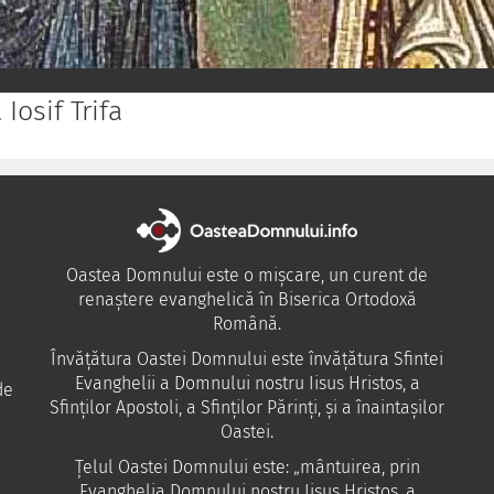
Iosif Trifa
Oastea Domnului este o mișcare, un curent de
renaștere evanghelică în Biserica Ortodoxă
Română.
Învăţătura Oastei Domnului este învăţătura Sfintei
Evanghelii a Domnului nostru Iisus Hristos, a
de
Sfinţilor Apostoli, a Sfinţilor Părinţi, şi a înaintaşilor
Oastei.
Ţelul Oastei Domnului este: „mântuirea, prin
Evanghelia Domnului nostru Iisus Hristos, a