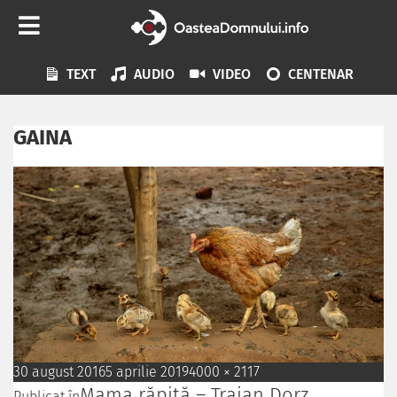
TEXT
AUDIO
VIDEO
CENTENAR
GAINA
30 august 2016
5 aprilie 2019
4000 × 2117
Mama răpită – Traian Dorz
Publicat în