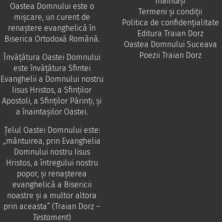
Înaintași
Oastea Domnului este o
Termeni și condiții
mișcare, un curent de
Politica de confidențialitate
renaștere evanghelică în
Editura Traian Dorz
Biserica Ortodoxă Română.
Oastea Domnului Suceava
Poezii Traian Dorz
Învăţătura Oastei Domnului
este învăţătura Sfintei
Evanghelii a Domnului nostru
Iisus Hristos, a Sfinţilor
Apostoli, a Sfinţilor Părinţi, şi
a înaintaşilor Oastei.
Ţelul Oastei Domnului este:
„mântuirea, prin Evanghelia
Domnului nostru Iisus
Hristos, a întregului nostru
popor, şi renaşterea
evanghelică a Bisericii
noastre şi a multor altora
prin aceasta” (Traian Dorz –
Testament
)