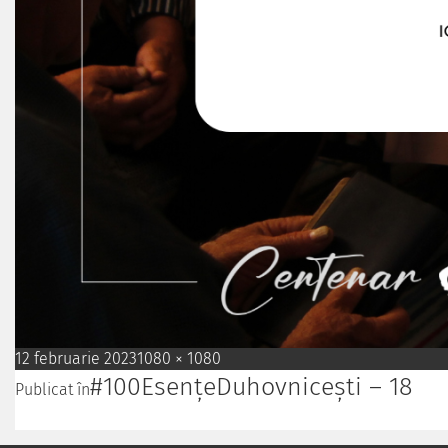
12 februarie 2023
1080 × 1080
#100EsențeDuhovnicești – 18
Publicat în